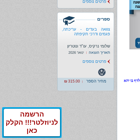
פרטים נוספים
ספרים
צוואה בעדים - עריכתה,
פגמים ודרכי תקיפתה
שלומי נרקיס, עו"ד ונוטריון
תאריך הוצאה
ינואר 2026
פרטים נוספים
דף בו יהא
מחיר הספר
315.00 ₪
הרשמה
לניוזלטר!!! הקלק
כאן