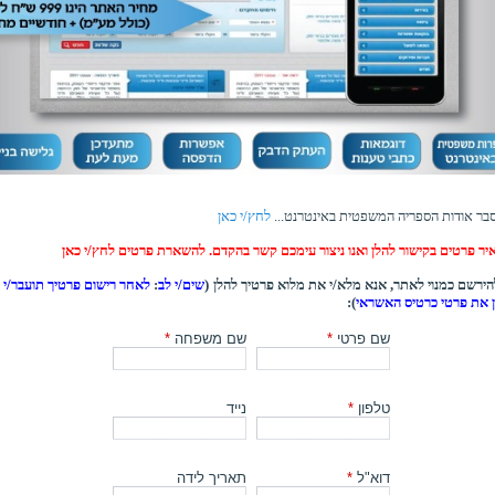
בר אודות הספריה המשפטית באינטרנט...
לחץ/י כאן
יר פרטים בקישור להלן ואנו ניצור עימכם קשר בהקדם. להשארת פרטים לחץ/י כאן
ירשם כמנוי לאתר, אנא מלא/י את מלוא פרטיך להלן (
שים/י לב
:
לאחר רישום פרטיך תועבר/י ל
ן את פרטי כרטיס האשראי
):
שם פרטי
*
שם משפחה
*
טלפון
*
נייד
דוא"ל
*
תאריך לידה