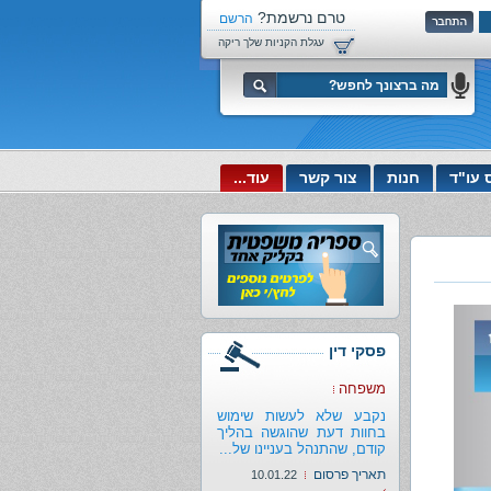
טרם נרשמת?
הרשם
עכשיו!
עגלת הקניות שלך ריקה
 עו"ד
חנות
צור קשר
עוד...
פסקי דין
משפחה
נקבע שלא לעשות שימוש
בחוות דעת שהוגשה בהליך
קודם, שהתנהל בעניינו של...
תאריך פרסום
10.01.22