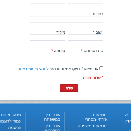
כתובת
יישוב
*
מיקוד
שם משתמש
*
סיסמא
*
אני מאשר/ת שקראתי והסכמתי ל
תנאי שימוש באתר
* שדות חובה
"א
דוגמאות
עורכי דין
ציטטו אותנו
אזרחי-מסחרי
במשפחה
דין
עמוד לדוגמא
דוגמאות משפחה
עורכי דין
הרשמה
במקרקעין