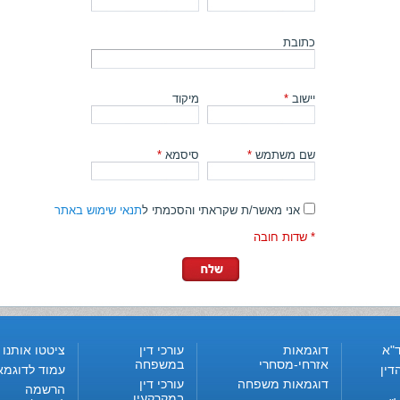
כתובת
יישוב
*
מיקוד
שם משתמש
*
סיסמא
*
אני מאשר/ת שקראתי והסכמתי ל
תנאי שימוש באתר
* שדות חובה
"א
דוגמאות
עורכי דין
ציטטו אותנו
אזרחי-מסחרי
במשפחה
דין
עמוד לדוגמא
דוגמאות משפחה
עורכי דין
הרשמה
במקרקעין