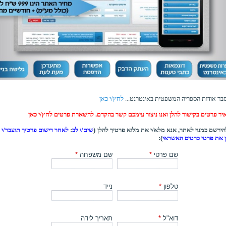
בר אודות הספריה המשפטית באינטרנט...
לחץ/י כאן
יר פרטים בקישור להלן ואנו ניצור עימכם קשר בהקדם. להשארת פרטים לחץ/י כאן
ירשם כמנוי לאתר, אנא מלא/י את מלוא פרטיך להלן (
שים/י לב
:
לאחר רישום פרטיך תועבר/י ל
ן את פרטי כרטיס האשראי
):
שם פרטי
*
שם משפחה
*
טלפון
*
נייד
דוא"ל
*
תאריך לידה