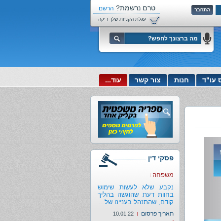
טרם נרשמת?
הרשם
עכשיו!
עגלת הקניות שלך ריקה
 עו"ד
חנות
צור קשר
עוד...
פסקי דין
משפחה
נקבע שלא לעשות שימוש
בחוות דעת שהוגשה בהליך
קודם, שהתנהל בעניינו של...
תאריך פרסום
10.01.22