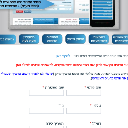
בר אודות הספריה המשפטית באינטרנט...
לחץ/י כאן
יר פרטים בקישור להלן ואנו ניצור עימכם קשר בהקדם. להשארת פרטים לחץ/י כאן
ירשם כמנוי לאתר, אנא מלא/י את מלוא פרטיך להלן (
שים/י לב
:
לאחר רישום פרטיך תועבר/י ל
ן את פרטי כרטיס האשראי
):
שם פרטי
*
שם משפחה
*
טלפון
*
נייד
דוא"ל
*
תאריך לידה