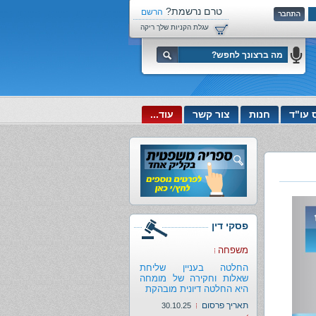
טרם נרשמת?
הרשם
עכשיו!
עגלת הקניות שלך ריקה
 עו"ד
חנות
צור קשר
עוד...
פסקי דין
משפחה
החלטה בעניין שליחת
שאלות וחקירה של מומחה
היא החלטה דיונית מובהקת
תאריך פרסום
30.10.25