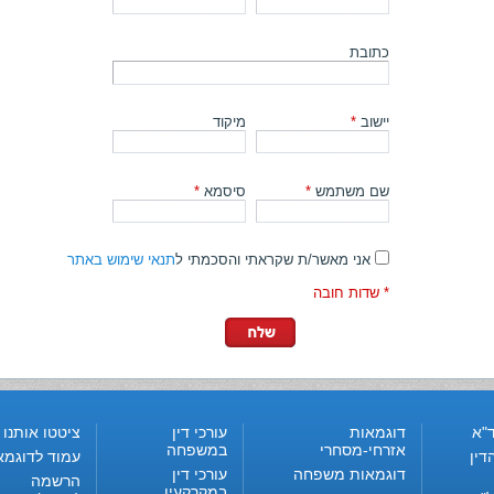
כתובת
יישוב
*
מיקוד
שם משתמש
*
סיסמא
*
אני מאשר/ת שקראתי והסכמתי ל
תנאי שימוש באתר
* שדות חובה
"א
דוגמאות
עורכי דין
ציטטו אותנו
אזרחי-מסחרי
במשפחה
דין
עמוד לדוגמא
דוגמאות משפחה
עורכי דין
הרשמה
במקרקעין