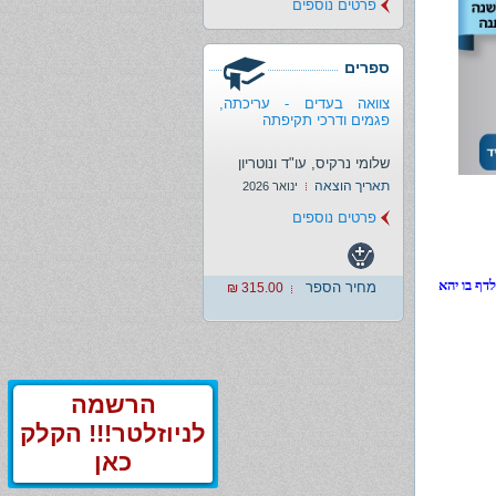
פרטים נוספים
ספרים
צוואה בעדים - עריכתה,
פגמים ודרכי תקיפתה
שלומי נרקיס, עו"ד ונוטריון
תאריך הוצאה
ינואר 2026
פרטים נוספים
דף בו יהא
מחיר הספר
315.00 ₪
הרשמה
לניוזלטר!!! הקלק
כאן