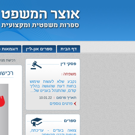
דף הבית
ספרים און-ליין
דוגמאות כ
רכישת מנוי
פסקי דין
רכישת
משפחה
נקבע שלא לעשות שימוש
בחוות דעת שהוגשה בהליך
קודם, שהתנהל בעניינו של...
תאריך פרסום
10.01.22
פרטים נוספים
ספרים
צוואה בעדים - עריכתה,
פגמים ודרכי תקיפתה