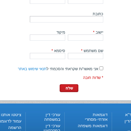
כתובת
יישוב
*
מיקוד
שם משתמש
*
סיסמא
*
אני מאשר/ת שקראתי והסכמתי ל
תנאי שימוש באתר
* שדות חובה
"א
דוגמאות
עורכי דין
ציטטו אותנו
אזרחי-מסחרי
במשפחה
דין
עמוד לדוגמא
דוגמאות משפחה
עורכי דין
הרשמה
במקרקעין