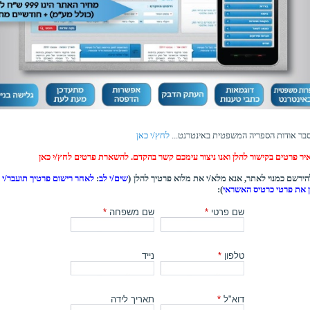
בר אודות הספריה המשפטית באינטרנט...
לחץ/י כאן
יר פרטים בקישור להלן ואנו ניצור עימכם קשר בהקדם. להשארת פרטים לחץ/י כאן
ירשם כמנוי לאתר, אנא מלא/י את מלוא פרטיך להלן (
שים/י לב
:
לאחר רישום פרטיך תועבר/י ל
ן את פרטי כרטיס האשראי
):
שם פרטי
*
שם משפחה
*
טלפון
*
נייד
דוא"ל
*
תאריך לידה