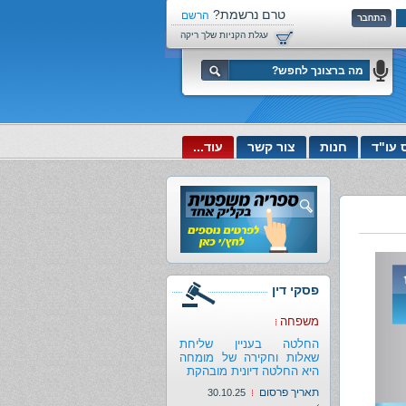
טרם נרשמת?
הרשם
עכשיו!
עגלת הקניות שלך ריקה
 עו"ד
חנות
צור קשר
עוד...
פסקי דין
משפחה
החלטה בעניין שליחת
שאלות וחקירה של מומחה
היא החלטה דיונית מובהקת
תאריך פרסום
30.10.25