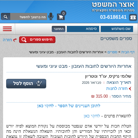
0
03-6186141
ספרים משפטיים
חיפוש ספרים
חזרה
דף הבית
>
ספרים
>
אחריות היורשים לחובות העזבון - מבט עיוני ומעשי
אחריות היורשים לחובות העזבון - מבט עיוני ומעשי
שלומי נרקיס, עו"ד ונוטריון
תאריך הוצאה
פברואר 2026
חזרה לחנות
מחיר הספר
315.00 ₪
לתוכן העניינים של הספר - לחץ/י כאן
להשארת פרטים -
לחץ/י כאן
הטלת חבות על יורשי אדם שנפטר מבוססת על נקודת המוצא לפיה יורש
זכאי הן לזכויותיו של המוריש והן לחובותיו. השאלה הנשאלת הינה מה
היקף החבות הכספית של היורש לחובות העזבון? תשובה לשאלה זו נמצאת