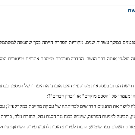
פטנים במשך עשרות שנים. מקוריות הסדרה הייתה בכך שהוגשה למשתמש ד
 ועל-פי אותה דרך הגשה. הסדרה מורכבת ממספר אוגדנים מפוארים המא
 דרישת הכתב בעסקאות מקרקעין; האם אובדנו או היעדרו של המסמך בכתב 
הו מעמדו של "הסכם מוקדם" או "זכרון דברים"?;
 לייצר את התנאים הדרושים לכריתתה של עסקה מחייבת במקרקעין?; עסקא
; תביעה למניעת הפרעה; שימוש בכוח נגד הסגת גבול; החזרת גזלה; ברירת
ת; תשלום בעד שימוש; הזכות לפירות; הזכות לתבוע פירוק השיתוף; פירוק