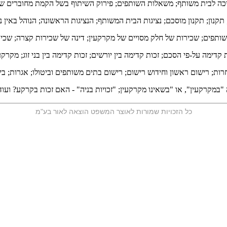
 הפיכה לבית משותף; משאלות השותפים; פירוק השיתוף בשל הקמת מחוברים ש
ן; תקנון מוסכם; נציגות הבית המשותף; הנציגות הראשונה; הנוהל באין נציג
תפים; שכירות של חלק מסויים של מקרקעין; דינה של שכירות קצרה; שכיר
ת קדימה על-פי הסכם; זכות קדימה בין יורשים; זכות קדימה בין בני זוג; מק
רישום ראשון וחידוש רישום; רישום בתים משותפים וביטולו; אגרות; ביטול 
"במקרקעין", או "בשאינו מקרקעין; "זכויות בניה" - האם זכות בקרקע? ועו
כל הזכויות שמורות לאוצר המשפט הוצאה לאור בע"מ