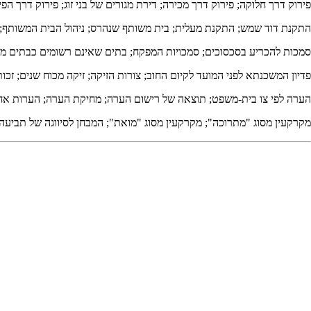
פירוק דרך חלוקה; פירוק דרך מכירה; דירת מגורים של בני זוג; פירוק דרך
התקנת דוד שמש; התקנת מעלית; בית משותף שנהרס; ניהול הבית המשותף; תקנו
סמכות להכריע בסכסוכים; סמכויות המפקח; בתים שאינם רשומים כבתים משו
פדיון המשכנתא לפני המועד לקיום החוב; צורות הזיקה; זיקה מכוח שנים; זכו
הערה לפי צו בית-משפט; תוצאה של רישום הערה; מחיקת הערה; הערות אחרות; 
מקרקעין מסוג "מתרוכה"; מקרקעין מסוג "מואת"; המבחן לסיווגה של תביעה 