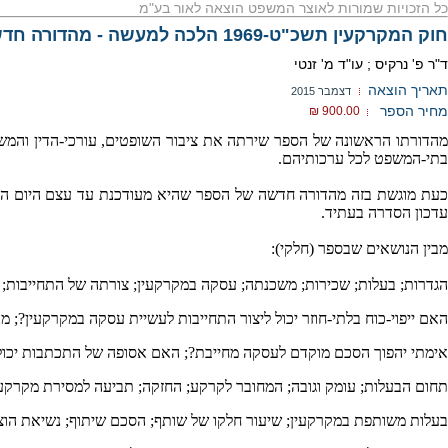
כל הזכויות שמורות לאוצר המשפט הוצאה לאור בע"מ
חוק המקרקעין תשכ"ט-1969 הלכה למעשה - מהדורה חדשה
ד"ר פ' נרקיס ; עו"ד מ' זנטי
תאריך הוצאה
דצמבר 2015
מחיר הספר
900.00 ₪
מהדורתו הראשונה של הספר שירתה את ציבור השופטים, עורכי-הדין והמש
בתי-המשפט לכל ערכותיהם.
כעת מוגשת בזה מהדורה חדשה של הספר שהיא מעודכנת עד עצם היום הזה
עדכון הסדרה בעתיד.
מבין הנושאים שבספר (חלקי):
הגדרות; בעלות; שכירות; משכנתה; עסקה במקרקעין; צורתה של התחייבות;
האם ייפוי-כוח בלתי-חוזר יכול ליצור התחייבות לעשיית עסקה במקרקעין?; מ
אימתי יהפוך הסכם מוקדם לעסקה מחייבת?; האם אסופה של התכתבות יכולה
תחום הבעלות; עומק וגובה; המחובר לקרקע; החזקה; תביעה למסירת מקרקעין
בעלות משותפת במקרקעין; שיעור חלקו של שותף; הסכם שיתוף; נשיאת הוצאו