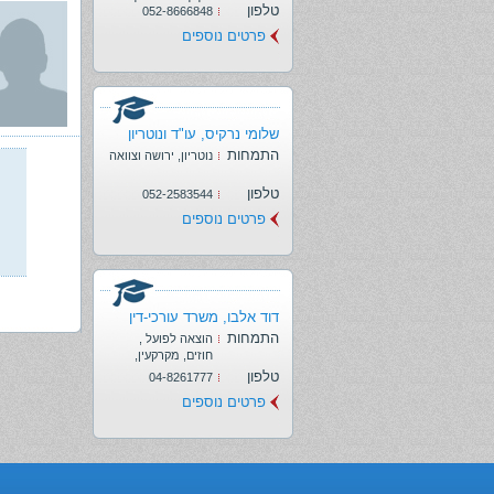
פלילי, צווארון לבן
טלפון
052-8666848
פרטים נוספים
שלומי נרקיס, עו"ד ונוטריון
התמחות
נוטריון, ירושה וצוואה
טלפון
052-2583544
פרטים נוספים
דוד אלבו, משרד עורכי-דין
התמחות
הוצאה לפועל ,
חוזים, מקרקעין,
משפחה, משפט
טלפון
04-8261777
מסחרי, נזיקין,
פרטים נוספים
עבודה