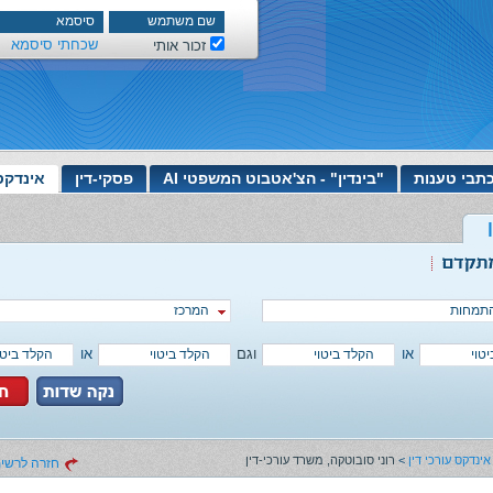
שכחתי סיסמא
זכור אותי
תבי טענות
"בינדין" - הצ'אטבוט המשפטי AI
פסקי-דין
אינדקס
תמחות
המרכז
או
וגם
או
אינדקס עורכי דין
>
רוני סובוטקה, משרד עורכי-דין
חזרה לרשימ