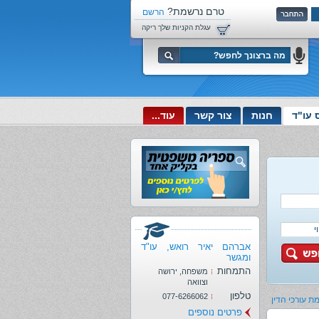
טרם נרשמת?
הרשם
עכשיו!
עגלת הקניות שלך ריקה
 עו"ד
חנות
צור קשר
עוד...
אברהם יאיר רואש, עו"ד
ומגשר
התמחות
משפחה, ירושה
וצוואה
טלפון
077-6266062
ת עורכי הדין
פרטים נוספים