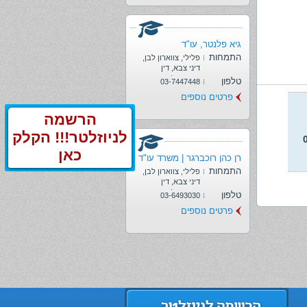
גיא פלנטר, עו"ד
התמחות
פלילי, צווארון לבן,
דיני צבא, דין
משמעתי/אתיקה
טלפון
03-7447448
מקצועית, אתיקה
פרטים נוספים
מקצועית
הרשמה
לניוזלטר!!! הקלק
כאן
רן כהן רוכברגר | משרד עו"ד
התמחות
פלילי, צווארון לבן,
דיני צבא, דין
משמעתי/אתיקה
טלפון
03-6493030
מקצועית, משרד
פרטים נוספים
הביטחון