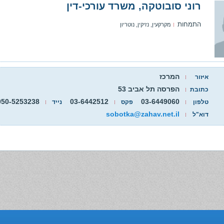
רוני סובוטקה, משרד עורכי-דין
התמחות
מקרקעין, נזיקין, נוטריון
המרכז
איזור
הפרסה תל אביב 53
כתובת
050-5253238
03-6442512
03-6449060
טלפון
פקס
נייד
sobotka@zahav.net.il
דוא"ל