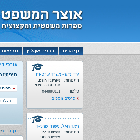
דף הבית
ספרים און-ליין
דוגמאות כ
עורכי דין
עידן נייגר- משרד עורכי-דין
התמחות
מקרקעין, חוזים,
תכנון ובניה, מיסוי
תחום ה
מקרקעין, משפט
טלפון
04-8888101
אזרחי
פרטים נוספים
ריאד חאג', משרד עורכי-דין
דף הבית
>
התמחות
משפט אזרחי,
משפט מסחרי,