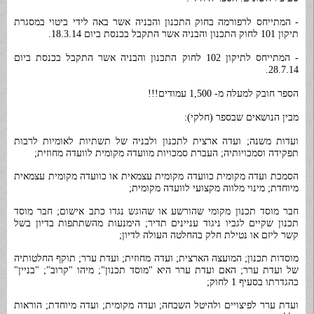
- המתייחס לרפורמה בחוק התכנון והבניה אשר באה לידי ביטוי במסגרת
תיקון 101 לחוק התכנון והבניה אשר התקבל בכנסת ביום 18.3.14.
- המתייחס לתיקון 102 לחוק התכנון והבניה אשר התקבל בכנסת ביום
28.7.14.
הספר חובק למעלה מ- 1,500 עמודים!!!
מבין הנושאים שבספר (חלקי):
ועדות משנה; ועדה ארצית לתכנון ולבניה של תשתיות לאומיות לרבות
תפקידה וסמכויותיה; העברת סמכויות מוועדה מקומית לוועדה מחוזית;
הסמכת ועדה מקומית כוועדה מקומית עצמאית או כוועדה מקומית עצמאית
מיוחדת; מינוי מלווה מקצועי לוועדה מקומית;
חבר מוסד תכנון מקומי שהורשע או שהוגש נגדו כתב אישום; חבר מוסד
תכנון שקיים לגביו ניגוד עניינים תדיר; הימנעות מהשתתפות בדיון בשל
קשר ליזם או נטילת חלק בהחלטה העולה לדיון;
מוסדות תכנון; המועצה הארצית; ועדה מחוזית; ועדת ערר; תוקף החלטותיה
של ועדת ערר; האם ועדת ערר היא "מוסד תכנון"; מיהו "קרוב"; "בניין"
כהגדרתו בסעיף 1 לחוק;
ועדת ערר לפיצויים ולהיטל השבחה; ועדה מקומית; ועדה מיוחדת; הוראות