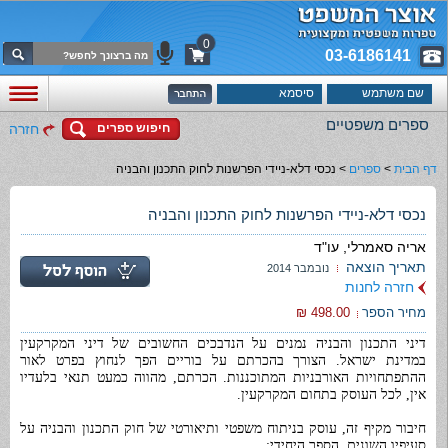
0
03-6186141
ספרים משפטיים
חיפוש ספרים
חזרה
דף הבית
>
ספרים
>
נכסי דלא-ניידי הפרשנות לחוק התכנון והבניה
נכסי דלא-ניידי הפרשנות לחוק התכנון והבניה
אריה סאמרלי, עו"ד
תאריך הוצאה
נובמבר 2014
חזרה לחנות
מחיר הספר
498.00 ₪
דיני התכנון והבניה נמנים על הנדבכים החשובים של דיני המקרקעין
במדינת ישראל. הצורך בהכרתם על בוריים הפך לנחוץ בפרט לאור
ההתפתחויות האורבניות המתוכננות. הכרתם, מהווה כמעט תנאי בלעדיו
אין, לכל העוסק בתחום המקרקעין.
חיבור מקיף זה, עוסק בניתוח משפטי ותיאורטי של חוק התכנון והבניה על
סעיפיו השונים. הספר היחידי: