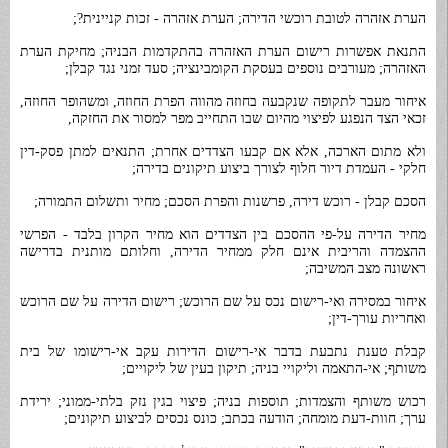
הערת אזהרה לטובת רוכשי הדירה; הערת אזהרה - זכות קניינית?;
התנאת אפשרות רישום הערת האזהרה בהתקדמות הבניה; מחיקת הערת
האזהרה; מעורבים נוספים בעסקת הקומבינציה; סעד זמני נגד קבלן;
איחור מעבר לתקופה שנקבעה בחוזה מהווה הפרת החוזה, ומשהופר החוזה,
זכאי הצד הנפגע לפיצוי מהיום שבו התחייב מפר למסור את החזקה,
ולא מתום הארכה, אלא אם קבעו הצדדים אחרת; התנאים למתן פסק-דין
חלקי - העמדת דיור חלוף לצורך ביצוע תיקונים בדירה;
הסכם קבלן - רוכש דירה, פרשנות והפרת הסכם; מחיר ותשלום התמורה;
מחיר הדירה על-פי ההסכם בין הצדדים הוא מחיר הקרון בלבד - הפרשי
ההצמדה והריבית אינם חלק ממחיר הדירה, וחלותם מותנית בדרישה
ראשונה מצב המשיבה;
איחור במסירה ואי-רישום נכס על שם הרוכש; רישום הדירה על שם הרוכש
ואחריות עורך-דין;
קבלת טענת נתבעת בדבר אי-רישום הדירות עקב אי-רישומו של בית
משותף; אי-התאמה וליקויי בניה; תיקון בעין של ליקויים;
רכוש משותף והצמדות; תוספות בניה; פיצוי בגין נזק בלתי-ממוני; ירידת
ערך; חוות-דעת מומחה; הודעה בכתב; כונס נכסים לביצוע תיקונים;