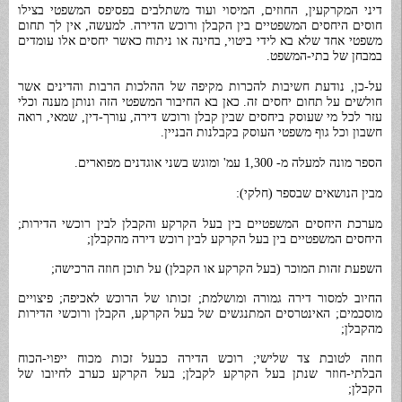
דיני המקרקעין, החוזים, המיסוי ועוד משתלבים בפסיפס המשפטי בצילו
חוסים היחסים המשפטיים בין הקבלן ורוכש הדירה. למעשה, אין לך תחום
משפטי אחד שלא בא לידי ביטוי, בחינה או ניתוח כאשר יחסים אלו עומדים
במבחן של בתי-המשפט.
על-כן, נודעת חשיבות להכרות מקיפה של ההלכות הרבות והדינים אשר
חולשים על תחום יחסים זה. כאן בא החיבור המשפטי הזה ונותן מענה וכלי
עזר לכל מי שעוסק ביחסים שבין קבלן ורוכש דירה, עורך-דין, שמאי, רואה
חשבון וכל גוף משפטי העוסק בקבלנות הבניין.
הספר מונה למעלה מ- 1,300 עמ' ומוגש בשני אוגדנים מפוארים.
מבין הנושאים שבספר (חלקי):
מערכת היחסים המשפטיים בין בעל הקרקע והקבלן לבין רוכשי הדירות;
היחסים המשפטיים בין בעל הקרקע לבין רוכש דירה מהקבלן;
השפעת זהות המוכר (בעל הקרקע או הקבלן) על תוכן חוזה הרכישה;
החיוב למסור דירה גמורה ומושלמת; זכותו של הרוכש לאכיפה; פיצויים
מוסכמים; האינטרסים המתנגשים של בעל הקרקע, הקבלן ורוכשי הדירות
מהקבלן;
חוזה לטובת צד שלישי; רוכש הדירה כבעל זכות מכוח ייפוי-הכוח
הבלתי-חוזר שנתן בעל הקרקע לקבלן; בעל הקרקע כערב לחיובו של
הקבלן;