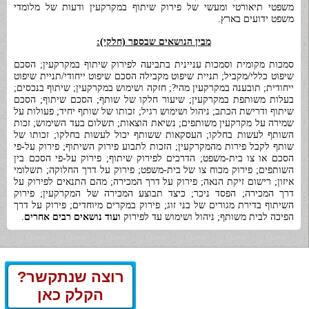
משפטי תיאורטי ומעשי של פירוק שיתוף במקרקעין ו
דעות של מלומדי
משפט ידועים בארץ.
מבין הנושאים שבספר (חלקי):
סמכות מקומית וסמכות עניינית בתביעה לפירוק שיתוף במקרקעין; הסכם
שיפוט כללי/מקביל; תניית שיפוט מקבילה הסכם שיפוט ייחודי/תניית שיפוט
ייחודית; תובענה במקרקעין מהי?;
חזקה ושימוש במקרקעין; שיתוף בנכסים;
בעלות משותפת במקרקעין; שיעור חלקו של שותף; הסכם שיתוף; הסכם
שיתוף ודרישת הכתב; ניהול ושימוש רגיל; זכותו של שותף יחיד; פ
עולות על
שמירה על מקרקעין משותפים; נשיאת הוצאות; תשלום בעד השימוש; זכות
השותף לעשות בחלקו; העסקאות ששותף יכול לעשות בחלקו; זכותו של
שותף לקבל פירות מהמקרקעין; הזכות לתבוע פירוק השיתוף;
פירוק על-פי
הסכם או צו בית-משפט; הדרכים לפירוק שיתוף; פירוק על-פי הסכם בין
השותפים; פירוק מכוח צו של בית-משפט; פירוק על דרך החלוקה; תשלומי
איזון;
רישום זיקת הנאה; פירוק על דרך המכירה; מהם התנאים לפירוק על
דרך המכירה; הפסד ניכר; כיצד תבוצע המכירה של המקרקעין; פירוק
השיתוף בדירת מגורים של בני זוג;
פירוק במקרים מיוחדים; פירוק על דרך
הפיכה לבית משותף;
ניהול ושימוש עד לפירוק
ועוד נושאים רבים אחרים
.
רוצה שנתקשר?
הקלק כאן