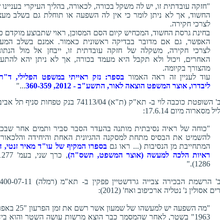
"חזקה עובדתית זו, יש לה משקל בכורה, לכאורה, בהליך העיקרי בעניינו 
החשוד, אך לא ניתן לומר כי אין לה השפעה או תוחלת גם בשלב מעצ
לצרכי חקירה.
בחינת גרסת החשוד, המכחיש קיום הסם המסוכן, ראוי שתבוצע מוקדם כ
האפשר, גם אם מדובר בבדיקה ראשונית כאמור. אמנם בשלב המע
לצרכי חקירה, משקלה של חזקה עובדתית זו, ייבחן אל מול הנתונ
האחרים, ויכול ולא תקבל היא מעמד בכורה, אך לא ניתן יהא להתע
מהצורך בקיומה.
עוד לעניין זה ראה האמור
בספר: נזק ראייתי במשפט הפלילי, ד"ר 
ליבדרו, אוצר המשפט הוצאה לאור, התשע"ב - 2012, 360-359
..."
כב' השופטת כוכבה לוי ב- תא"ק (ת"א) 74113/04 בנק טפחות סניף תל א
ל מסארוה מיום 17.6.14:
"כוחה של ראיה נסיבתית מותנה בהעדר הסבר סביר ותמים אחר שבכו
להשמיט את הבסיס מתחת למסקנה ההגיונית האחת והיחידה והלכאורי
המתחייבת מן הנסיבות (... ראו גם
בספרו המקיף של עו"ד מאיר זנטי, די
ראיות הלכה למעשה (אוצר המשפט, תשס"ה)
1286)."
כב' הרשמת הבכירה צבייה גרדשטיין פפקין ב- תא"מ (רמלה
ים אסולין נ' נטליה ארכיפוב ואח' (2012):
"מה השפעה יש למעשהו של שמעון אשר רשם את 
1963" בשטר, לאחר שהמסמך כבר הוצא מרשות עושה השטר והוא ביד