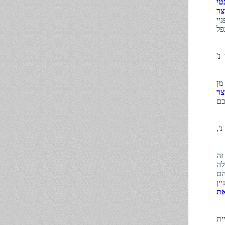
טי
צר
יי
פל
י בן ציון נ'
מן
צר
סכם
 נ' ח' נ',
זה
לה
הם
ין
את
נ' עיריית