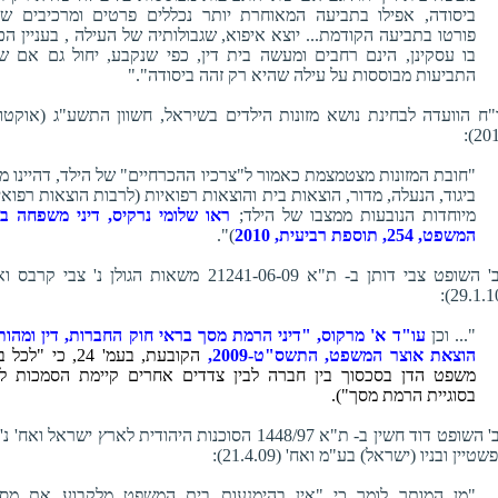
ביסודה, אפילו בתביעה המאוחרת יותר נכללים פרטים ומרכיבים ש
פורטו בתביעה הקודמת... יוצא איפוא, שגבולותיה של העילה , בעניין הכ
בו עסקינן, הינם רחבים ומעשה בית דין, כפי שנקבע, יחול גם אם ש
התביעות מבוססות על עילה שהיא רק זהה ביסודה"."
"ח הוועדה לבחינת נושא מזונות הילדים בשיראל, חשוון התשע"ג (אוקטו
2012
"חובת המזונות מצטמצמת כאמור ל"צרכיו ההכרחיים" של הילד, דהיינו מזו
ביגוד, הנעלה, מדור, הוצאות בית והוצאות רפואיות (לרבות הוצאות רפואי
מיוחדות הנובעות ממצבו של הילד;
ראו שלומי נרקיס, דיני משפחה בע
המשפט, 254, תוספת רביעית, 2010
)".
כב' השופט צבי דותן ב- ת"א 21241-06-09 משאות הגולן נ' צבי קרבס
"... וכן
עו"ד א' מרקוס, "דיני הרמת מסך בראי חוק החברות, דין ומהות
הוצאת אוצר המשפט, התשס"ט-2009,
הקובעת, בעמ' 24, כי "לכ
משפט הדן בסכסוך בין חברה לבין צדדים אחרים קיימת הסמכות לד
בסוגיית הרמת מסך"
).
כב' השופט דוד חשין ב- ת"א 1448/97 הסוכנות היהודית לארץ ישראל ואח' נ
שטיין ובניו (ישראל) בע"מ ואח' (21.4.09):
"מן המותר לומר כי "אין בהימנעות בית המשפט מלקבוע את מס