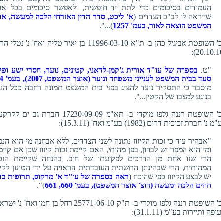
העמודים בסיכומים כדי לתת יד חופשית, ולאפשר סיכומים בכל או
שייראה לו לב"כ הצדדים (
א' ליכט, סדר הדין האזרחי הלכה למעשה, או
המשפט הוצאה לאור, בעמ' 1257
)...".
כב' השופטת אביגיל כהן ב- ת"א 11996-03-10 בן יאיר טליה ואח' נ' נטל
"ט.
בספרה של עו"ד אורית ג'קמן-לדאני, קטינים, נוער, חסרי ישע ופק
סעד בבית המשפט לענייני משפחה ונוער (אוצר המשפט, 2007), בעמ' 214
מוסבר כי התסקיר נועד להציג בפני בית המשפט תמונה רחבה ככל הני
בנוגע למצבו של הקטין...".
כב' השופטת רננה גלפז מוקדי ב- תא"מ 17230-09-09 חברת גב ים 
 נ' חברת זכוכית דרום (1982) בע"מ ואח' (15.3.11):
"אבהיר עוד כי זכות הקיזוז נתונה לשני הצדדים, ללא אבחנה מי הוא הנפ
ומי הוא המפר יש לבחון, בפן מהותי, האם קיימת זכות קיזוז שכן אם קיימ
הרי שזו אחת מן הדרכים לפקיעתו של חוב. בהנחה שקיימת הזכ
המהותית, הרי שבהינתן התשתית העובדתית הראויה על ידי הטוען לקיזו
יש לבצע הקיזוז כפי שהוכח (
ראה בספרה של עו"ד א' מרקוס, תרופות בדי
חוזים הלכה ומעשה (הוצ' אוצר המשפט), בעמ' 660, 661
)".
כב' השופטת רננה גלפז מוקדי ב- ת"ק 25771-06-10 רחל בן חמו ואח' נ' 
פה ותיירות בע"מ (31.1.11):