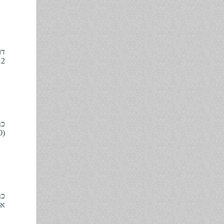
דו
):
(29.1.10):
אפ