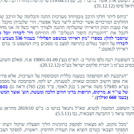
כב' השופט אלון אופיר ב- גמ"ר (ב"ש) 119-04-11 פרקליטות מחוז דרום - פל
אל סיסו (31.12.12):
"ביחס ליתר חלקי הרכב (ובמיוחד מערכות ההגה והבלימה של הרכב ש
החלקים המרכזיים אשר יכולים לייצר כשל אפשרי, הרי שלגביהן מקבל א
את טענת הנזק הראייתי שהעלתה ההגנה ולצורך ריפוי כשל זה אני מחל
לקבל את "דוקטרינת היפוך הנטלים" לה התייחס
דר' ליבדרו יובל כ
שיוסבר להלן: בספרו "נזק ראייתי במשפט הפלילי" בעמ
ליבדרו
על היפוך נטלים כתרופה למצב בו מסכים בית המשפט כי נגרם נ
ראייתי לנאשם."
כב' השופטת רננה גלפז מוקדי ב- תא"מ (נצ') 19001-01-09 א.ח. סא
כסים בע"מ נ' חברת סלקום ישראל בע"מ (20.12.12):
"הנתבעת לא הסתפקה בטענה כללית המבוססת על הערכות, אלא פיר
את אופן חישוב הסכום שאותו, לטענתה, יש לקזז, והסתמכה על מסמכ
(ע"א 579/85 משה אריאן נ' בנק לאומי, פ"ד מ(2) 765) וראה גם
בספר
של עו"ד א. מרקוס, תרופות בדיני חוזים הלכה ומעשה, הוצ' אוצר המש
(בעמ' 660 ואילך)
)."
כב' השופט, המשנה לנשיא, סא"ל נתנאל בנישו ב- ב"ש 9/10
חמד עיאד נ' התביעה הצבאית, נבו (5.5.11):
"מכל מקום, לא מצאתי לפקפק בתקינות הליך הפעלת שיקול דעתו 
המפקד הצבאי בטרם הוציא את תעודת החיסיון. ראשית, למפקד הצבא