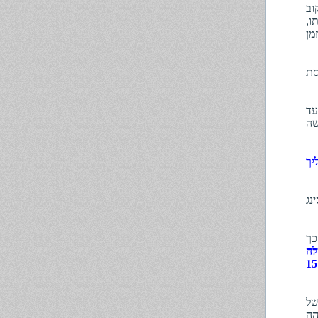
וב
וצאתו,
מן
סת
עד
שה
יך
איגוד ליסינג
כך
לה
והשתק פלוגתא הלכה למעשה", אוצר המשפט, התשע"א - 2011, עמ' 15
של
הה