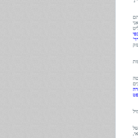
ילי נ'
הם
ני
יט
פי
וד 536 מצביע דר'
זק
לם השקעות
טה
ים
ה
פט
281 מהראן גמיל
של
י,