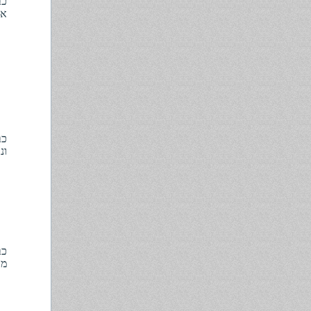
אתי
ונ
מו