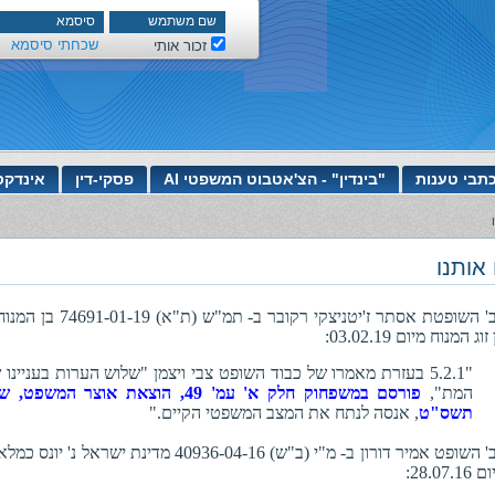
שכחתי סיסמא
זכור אותי
תבי טענות
"בינדין" - הצ'אטבוט המשפטי AI
פסקי-דין
אינדקס
אותנו
כב' השופטת אסתר ז'יטניצקי רקובר ב- תמ"ש (ת"א) 1-01-19
זוג המנוח מיום 03.02.19:
"5.2.1 בעזרת מאמרו של כבוד השופט צבי ויצמן "שלוש הערות בעניינו 
המת",
פורסם במשפחוק חלק א' עמ' 49, הוצאת אוצר המשפט,
תשס"ט
, אנסה לנתח את המצב המשפטי הקיים."
כב' השופט אמיר דורון ב- מ"י (ב"ש) 40936-04-16 מדינת ישראל נ' יונס
28.07.16: