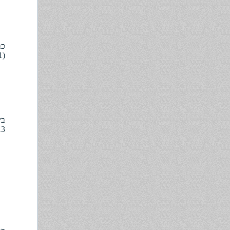
(18.5.11):
(2013):