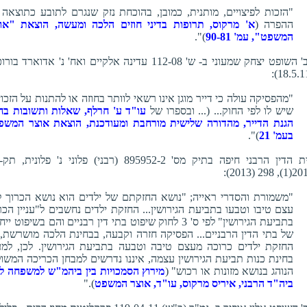
"הזכות לפיצויים, מותנית, כמובן, בהוכחת נזק שנגרם לתובע כתוצאה 
ההפרה (
א' מרקוס, תרופות בדיני חוזים הלכה ומעשה, הוצאת "או
המשפט", עמ' 90-81
)".
כב' השופט יצחק שמעוני ב- ש' 112-08 עדינה אלקיים ואח' נ' אדוארד בו
"מהפסיקה עולה כי דייר מוגן אינו רשאי לוותר בחוזה או להתנות על הזכוי
שיש לו לפי החוק... (... ובספרו של
עו"ד ע' חרלף, שאלות ותשובות בח
הגנת הדייר, מהדורה שלישית מורחבת ומעודכנת, הוצאת אוצר המשפ
בעמ' 21
)".
בית הדין הרבני חיפה בתיק מס' 895952-2 (רבני) פלוני נ' פלונית, 
2013(1), 298 
"משמורת והסדרי ראייה; "נושא החזקתם של ילדים הוא נושא הכרוך ל
עצם טיבו וטבעו בתביעת הגירושין... החזקת ילדים נחשבים ל"עניין הכר
בתביעת הגירושין" לפי ס' 3 לחוק שיפוט בתי דין רבניים והם בשיפוט יי
של בתי הדין הרבניים... הפסיקה חזרה וקבעה, בבחינת הלכה מושרשת, 
החזקת ילדים כרוכה מעצם טיבה וטבעה בתביעת הגירושין. לכן, למ
בחינת כנות תביעת הגירושין עצמה, איננו נדרשים למבחן הכריכה המשו
הנוהג בנושא מזונות או רכוש" (
מירוץ הסמכויות בין ביהמ"ש למשפחה לב
ביה"ד הרבני, איריס מרקוס, עו"ד, אוצר המשפט
)."