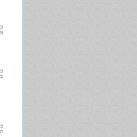
(20.10.10):
בע"מ
תעו