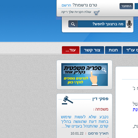
טרם נרשמת?
הרשם
עכשיו!
עגלת הקניות שלך ריקה
 עו"ד
חנות
צור קשר
עוד...
7469 בן המנוח נ'
פסקי דין
של
 שנת
משפחה
נקבע שלא לעשות שימוש
בחוות דעת שהוגשה בהליך
 כמלאת,
קודם, שהתנהל בעניינו של...
תאריך פרסום
10.01.22