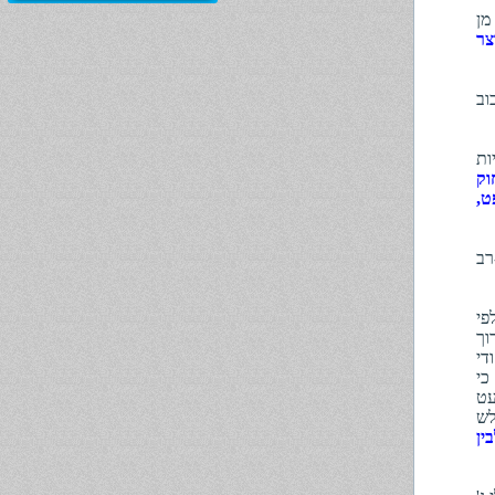
מן
צר
רוכוב
ות
וק
ט,
תק-רב
פי
וך
חודי
כי
עט
לש
ין