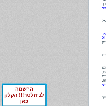
רך
צר
י הראל
יד
תן
לקרקעות
גע
ת,
ות
ז,
ני
הרשמה
לניוזלטר!!! הקלק
ישראייר
כאן