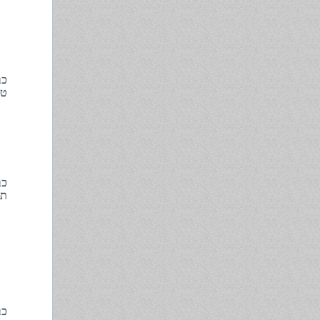
טיא
תק-מש 