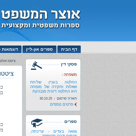
דף הבית
ספרים און-ליין
דוגמאות כ
ציטטו אותנו
פסקי דין
ציטטו 
משפחה
החלטה בעניין שליחת
שאלות וחקירה של מומחה
היא החלטה דיונית מובהקת
בן 
תאריך פרסום
30.10.25
פרטים נוספים
ספרים
מיום 
צוואה בעדים - עריכתה,
פגמים ודרכי תקיפתה