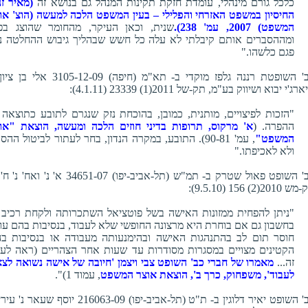
כלכל גורם מינהלי, עומדת חזקת תקינות המנהל גם בנושא זה
(מאיר זנ
החיסיון במשפט האזרחי והפלילי – בעין המשפט הלכה למעשה (הוצ' או
המשפט) 2007, עמ' 238).
שנית, וכאן העיקר, מהחומר שהוצג בפנ
ומההסברים אותם קיבלתי לא עלה כל חשש שבהליך גיבוש ההחלטה נ
פגם כלשהו."
כב' השופטת רננה גלפז מוקדי ב- תא"מ (חיפה) 3105-12-09 אל
רג'י יבוא ושיווק בע"מ, תק-של 2011(1) 23339 (4.1.11):
"הזכות לפיצויים, מותנית, כמובן, בהוכחת נזק שנגרם לתובע כתוצאה 
ההפרה. (
א' מרקוס, תרופות בדיני חוזים הלכה ומעשה, הוצאת "או
המשפט"
, עמ' 90-81). התובע, במקרה הנדון, בחר לעתור לביטול הה
ולא לאכיפתו."
כב' השופט פאול שטרק ב- תמ"ש (תל-אביב-יפו) 34651-07 א' נ' ואח'
2010(2) 156 (9.5.10):
"ניתן להפחית ממזונות האישה בשל פוטציאל השתכרותה ולקחת רכיב 
בחשבון גם אם בוחרת היא מרצונה החופשי שלא לעבוד, בנסיבות בהם עו
חוסר תום לב בהתנהגות האישה ובהימנעותה מעבודה או בנסיבות ב
הקטינים מצויים במסגרות מסודרות עד שעות אחר הצהריים (ראה לעני
זה...
מאמרו של חברי כב' השופט צבי ויצמן 'חיובה של אישה נשואה לצ
לעבוד', משפחוק, כרך ב', הוצאת אוצר המשפט
, עמוד 1)".
כב' השופט יאיר דלוגין ב- ת"ט (תל-אביב-יפו) 216063-09 יוסף שעאר 