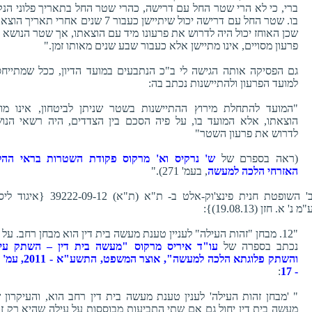
ברי, כי לא הרי שטר החל עם דרישה, כהרי שטר החל בתאריך פלוני הנק
בו. שטר החל עם דרישה יכול שיתיישן כעבור 7 שנים אחרי תאריך ה
שכן האוחז יכול היה לדרוש את פרעונו מיד עם הוצאתו, אך שטר הנושא ז
פרעון מסויים, אינו מתיישן אלא כעבור שבע שנים מאותו זמן."
גם הפסיקה אותה הגישה לי ב"כ הנתבעים במועד הדיון, ככל שמתייח
למועד הפרעון ולהתיישנות נכתב בה:
"המועד להתחלת מירוץ ההתיישנות בשטר שניתן לביטחון, אינו מו
הוצאתו, אלא המועד בו, על פיה הסכם בין הצדדים, היה רשאי הנו
לדרוש את פרעון השטר"
(ראה בספרם של
ש' נרקיס וא' מרקוס פקודת השטרות בראי ההל
האזרחי הלכה למעשה
, בעמ' 271)."
כב' השופטת חנית פינצ'וק-אלט ב- ת"א (ת"א) 39222-09-12 {
מ נ' א. חזן (19.08.13)}:
"12. מבחן "זהות העילה" לעניין טענת מעשה בית דין הוא מבחן רחב. על 
נכתב בספרה של
עו"ד איריס מרקוס "מעשה בית דין – השתק עי
:
- 17
" 'מבחן זהות העילה' לענין טענת מעשה בית דין רחב הוא, והעיקרון 
מעשה בית דין יחול גם אם שתי התביעות מבוססות על עילה שהיא רק ז