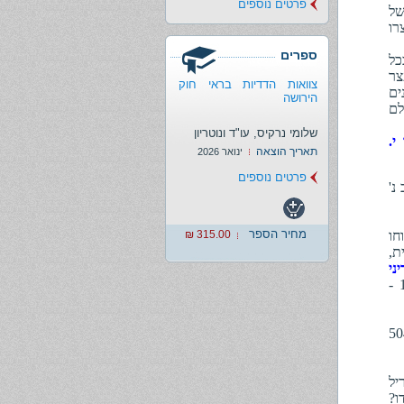
פרטים נוספים
של
רו
ספרים
כל
צר
צוואות הדדיות בראי חוק
ים
הירושה
לם
שלומי נרקיס, עו"ד ונוטריון
י.
תאריך הוצאה
ינואר 2026
פרטים נוספים
ביב נ'
מחיר הספר
חו
315.00 ₪
ת,
ני
, כרך שני, בעמ' 1277 -
) 50400-07-11
זמן הפרעון "25 באפריל
ו?