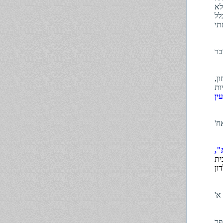
לא
לל
תי
בר
ן,
ות
ין
 ואח'
",
ל בית
ון
' א'
פר