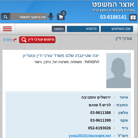
0
03-6186141
עורכי דין
חיפוש עורכי דין
חזרה
יונה שטיינברג שלם משרד עורכי-דין ונוטריון
התמחות
משפחה, פשיטת רגל, נזיקין, גישור
איזור
ירושלים והסביבה
כתובת
לכיש 5 שוהם
טלפון
03-9611388
פקס
03-9611399
נייד
052-6193026
דוא"ל
yona3010@bezeqint.net