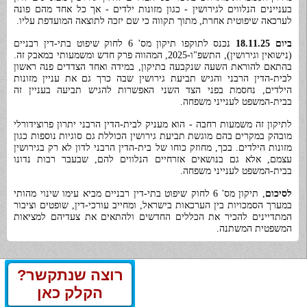
בעניינים הנלווים לגירושין - כגון מזונות ילדים - אך כל אחד מהם פונה
לערכאה שיפוטית אחרת, מתוך תקווה כי שם יזכה לתוצאה המועדפת עליו.
ביום 18.11.25
נכנס לתוקפו תיקון מס' 6 לחוק שיפוט בתי-דין רבניים
(נישואין וגירושין), התשפ"ו-2025, המהווה פרק חדש ומשמעותי במאבק זה.
בהתאם להוראת השעה שנקבעה בתיקון, במידה ואחד הצדדים פנה ראשון
לבית-הדין הרבני והגיש תביעת גירושין שבה כרך גם את עניין מזונות
הילדים, נחסמת בפני הצד השני האפשרות להגיש תביעה בעניין זה
בבית-המשפט לענייני משפחה.
לתיקון זה משמעות רחבה - הוא מעניק לבית-הדין הרבני יתרון פרוצידורלי
מובהק במקרים בהם מוגשת תביעת גירושין הכוללת גם סוגיות נוספות כגון
מזונות הילדים. בכך, מחוזק כוחו של בית-הדין הרבני לדון לא רק בגירושין
עצמם, אלא גם בנושאים אזרחיים הנלווים להם, שבעבר רבות נדונו
בבית-המשפט לענייני משפחה.
לסיכום
, תיקון מס' 6 לחוק שיפוט בתי-דין רבניים מביא עימו שינוי מהותי
במערך הסמכויות בין הערכאות בישראל, ומחייב עורכי-דין, שופטים וציבור
המתדיינים להכיר את הכללים החדשים ולהתאים את צעדיהם למציאות
המשפטית המשתנה.
רוצה שנתקשר?
הקלק כאן