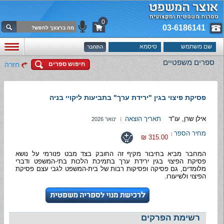
0
03-6186141
ספרים משפטיים
חיפוש ספרים
חזרה
פסיקת פיצוי בגין "ירידת ערך" בתביעות ליקויי בניה
אילן שרן, עו"ד
תאריך הוצאה
ינואר 2026
מחיר הספר
315.00 ₪
המחבר מביא בחיבור מקיף זה החובק בצד מבט פנורמי על נושא
פסיקת הפיצוי בגין ירידת ערך בתמיכת הלכות בתי-המשפט ודברי
מלומדים, גם פסיקה ופסיקות רבות של בית-המשפט לגבי עצם פסיקת
הפיצוי ולשיעורו.
רשימת הפרקים