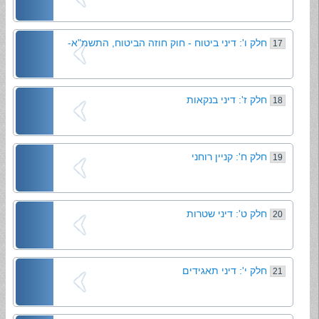
חלק ו': דיני ביטוח - חוק חוזה הביטוח, התשמ"א-
17
חלק ז': דיני בנקאות
18
חלק ח': קניין רוחני
19
חלק ט': דיני שטרות
20
חלק י': דיני תאגידים
21