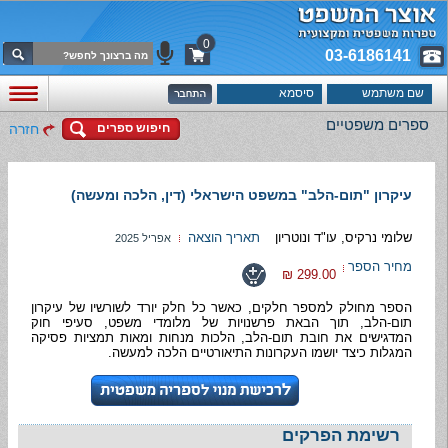
0
03-6186141
ספרים משפטיים
חיפוש ספרים
חזרה
עיקרון "תום-הלב" במשפט הישראלי (דין, הלכה ומעשה)
שלומי נרקיס, עו"ד ונוטריון
תאריך הוצאה
אפריל 2025
מחיר הספר
299.00 ₪
הספר מחולק למספר חלקים, כאשר כל חלק יורד לשורשיו של עיקרון
תום-הלב, תוך הבאת פרשנויות של מלומדי משפט, סעיפי חוק
המדגישים את חובת תום-הלב, הלכות מנחות ומאות תמציות פסיקה
המגלות כיצד יושמו העקרונות התיאורטיים הלכה למעשה.
רשימת הפרקים