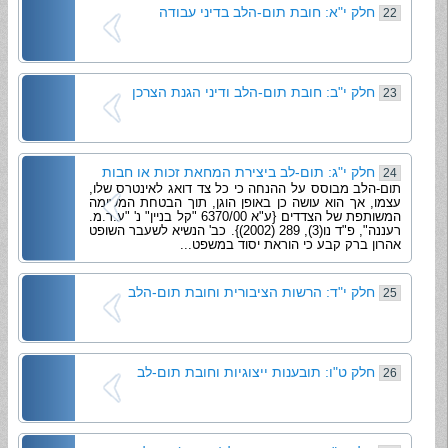
חלק י"א: חובת תום-הלב בדיני עבודה
22
חלק י"ב: חובת תום-הלב ודיני הגנת הצרכן
23
חלק י"ג: תום-לב ביצירת המחאת זכות או חבות
24
תום-הלב מבוסס על ההנחה כי כל צד דואג לאינטרס שלו,
עצמו, אך הוא עושה כן באופן הוגן, תוך הבטחת המשימה
המשותפת של הצדדים {ע"א 6370/00 "קל בניין" נ' "ע.ר.מ.
רעננה", פ"ד נו(3), 289 (2002)}. כב' הנשיא לשעבר השופט
אהרון ברק קבע כי הוראת יסוד במשפט...
חלק י"ד: הרשות הציבורית וחובת תום-הלב
25
חלק ט"ו: תובענות ייצוגיות וחובת תום-לב
26