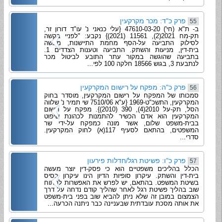
פרק כ"ד: מכר מקרקעין
55
ב- ת"א (חי') 47610-03-20 {עלי כנאני נ' עו"ד דורון זר,
תק-מח 2021(2), 11561 (2021)} נקבע: "לפניי בקשה
לסילוק התביעה על-הסף מחמת התיישנות, מעשה
בית-דין, מניעות והשתק. התביעה וטענות הצדדים 1.
בתביעה שהוגשה במקור עתר התובע לביטול מכר
לנתבעת 3, בגוש 18566 חלקה 100 לפי...
פרק כ"ה: מפקח על רישום המקרקעין
56
סמכותו של המפקח על רישום המקרקעין, מוסדר בחוק
המקרקעין, התשכ"ט-1969 {ע"א 7510/06 שי תמיר נ' שלווה
הסל, תק-על 2010(4), 390 (2010)}. מפקח על רישום
המקרקעין הוא אדם הכשיר להתמנות לכהונת שיפוט
בבית-משפט שלום, אשר מונה כמפקח על-ידי שר
המשפטים, בהתאם לסעיף 117(א) לחוק המקרקעין.
סדרי...
פרק כ"ו: פשיטת רגל/חדלות פירעון
57
הכלל בהליכים משפטיים הוא כי פסק-דין יוצר מעשה
בית-דין והשתק. עיקרון סופיות הדיון הינו עיקרון בסיס
בשיטת המשפט. בהתאם, יש לפרש את האפשרות לפתוח
שוב בהליך פשיטת רגל לאחר שהליך קודם נדחה על דרך
הצמצום במובן זה שלא ניתן להביא שוב בפני בית-משפט
את אותה מסכת עובדתית שבעניינה כבר ניתנה הכרעה...