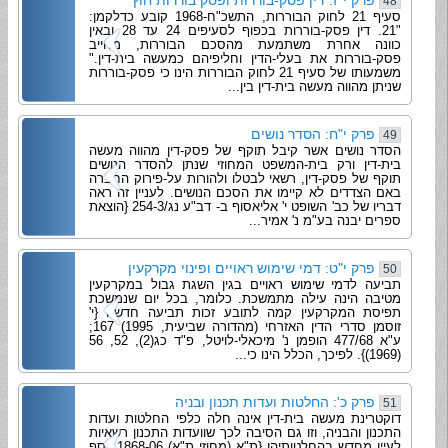
פרק י"ז: דין פסק-בוררות ופסק בוררות חוץ
48
סעיף 21 לחוק הבוררות, התשכ"ח-1968 קובע כדלקמן:
"21. דין פסק-בוררות בכפוף לסעיפים 24 עד 28 ובאין
כוונה אחרת משתמעת מהסכם הבוררות, מחייב
פסק-בוררות את בעלי-הדין וחליפיהם כמעשה בית-דין."
משמעותו של סעיף 21 לחוק הבוררות הינו כי פסק-בוררות
שניתן מהווה מעשה בית-דין בין...
פרק י"ח: הסדר נושים
49
הסדר נושים אשר קיבל תוקף של פסק-דין מהווה מעשה
בית-דין ורק בית-המשפט המחוזי שנתן להסדר הנושים
תוקף של פסק-דין, רשאי לבטלו ולהורות על-פירוק החברה
באם הצדדים לא קיימו את הסכם הנושים. לעניין זה ראה
דבריו של כב' השופט י' אליאסוף ב- דב"ע נג/254-3 {הוצאת
ספרים יבנה בע"מ נ' אמיר...
פרק י"ט: דמי שימוש ראויים ופינוי מקרקעין
50
תביעה לדמי שימוש ראויים בגין השגת גבול במקרקעין
מטיבה הינה עילה מתמשכת. כלומר, בכל יום שנמשכת
תפיסת המקרקעין קמה לתובע זכות תביעה חדשה {י'
זוסמן סדרי הדין האזרחי (מהדורה שביעית, 1995) 167;
ע"א 477/68 הופמן נ' מיכאלי-לויטל, פ"ד כג(2), 52, 56
(1969)}. לפיכך, הכלל הינו כי...
פרק כ': החלטות ועדות תכנון ובניה
51
דוקטרינת מעשה בית-דין אינה חלה כלפי החלטות ועדות
התכנון והבניה, וזו גם הסיבה לכך שוועדות התכנון רשאיות
לעיין מחדש בהחלטותיהן {ת"א (מחוזי ת"א) 1868-06 יוסף