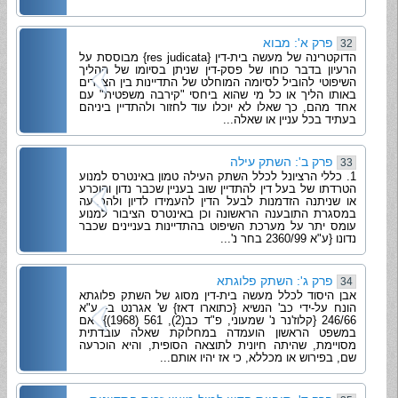
פרק א': מבוא
32
הדוקטרינה של מעשה בית-דין {res judicata} מבוססת על
הרעיון בדבר כוחו של פסק-דין שניתן בסיומו של ההליך
השיפוטי להוביל לסיומה המוחלט של התדיינות בין הצדדים
באותו הליך או כל מי שהוא ביחסי "קירבה משפטית" עם
אחד מהם, כך שאלו לא יוכלו עוד לחזור ולהתדיין ביניהם
בעתיד בכל עניין או שאלה...
פרק ב': השתק עילה
33
1. כללי הרציונל לכלל השתק העילה טמון באינטרס למנוע
הטרדתו של בעל דין להתדיין שוב בעניין שכבר נדון והוכרע
או שניתנה הזדמנות לבעל הדין להעמידו לדיון ולהכרעה
במסגרת התובענה הראשונה וכן באינטרס הציבור למנוע
עומס יתר על מערכת השיפוט בהתדיינות בעניינים שכבר
נדונו {ע"א 2360/99 בחר נ'...
פרק ג': השתק פלוגתא
34
אבן היסוד לכלל מעשה בית-דין מסוג של השתק פלוגתא
הונח על-ידי כב' הנשיא {כתוארו דאז} ש' אגרנט ב- ע"א
246/66 {קלוז'נר נ' שמעוני, פ"ד כב(2), 561 (1968)}. אם
במשפט הראשון הועמדה במחלוקת שאלה עובדתית
מסויימת, שהיתה חיונית לתוצאה הסופית, והיא הוכרעה
שם, בפירוש או מכללא, כי אז יהיו אותם...