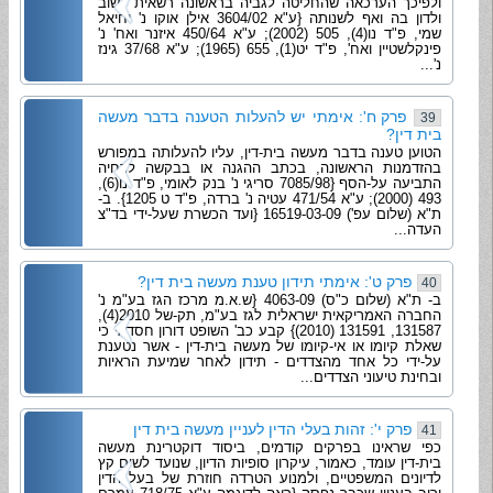
ולפיכך הערכאה שהחליטה לגביה בראשונה רשאית לשוב
ולדון בה ואף לשנותה {ע"א 3604/02 אילן אוקו נ' יחיאל
שמי, פ"ד נו(4), 505 (2002); ע"א 450/64 איזנר ואח' נ'
פינקלשטיין ואח', פ"ד יט(1), 655 (1965); ע"א 37/68 גינז
נ'...
פרק ח': אימתי יש להעלות הטענה בדבר מעשה
39
בית דין?
הטוען טענה בדבר מעשה בית-דין, עליו להעלותה במפורש
בהזדמנות הראשונה, בכתב ההגנה או בבקשה לדחיה
התביעה על-הסף {7085/98 סריגי נ' בנק לאומי, פ"ד נו(6),
493 (2000); ע"א 471/54 עטיה נ' ברדה, פ"ד ט 1205}. ב-
ת"א (שלום עפ') 16519-03-09 {ועד הכשרת שעל-ידי בד"צ
העדה...
פרק ט': אימתי תידון טענת מעשה בית דין?
40
ב- ת"א (שלום כ"ס) 4063-09 {ש.א.מ מרכז הגז בע"מ נ'
החברה האמריקאית ישראלית לגז בע"מ, תק-של 2010(4),
131587, 131591 (2010)} קבע כב' השופט דורון חסדאי כי
שאלת קיומו או אי-קיומו של מעשה בית-דין - אשר נטענת
על-ידי כל אחד מהצדדים - תידון לאחר שמיעת הראיות
ובחינת טיעוני הצדדים...
פרק י': זהות בעלי הדין לעניין מעשה בית דין
41
כפי שראינו בפרקים קודמים, ביסוד דוקטרינת מעשה
בית-דין עומד, כאמור, עיקרון סופיות הדיון, שנועד לשים קץ
לדיונים המשפטיים, ולמנוע הטרדה חוזרת של בעל הדין