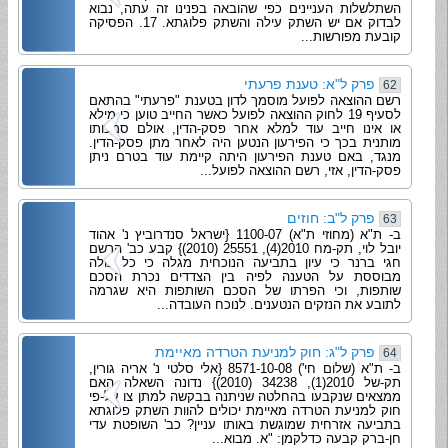
השתלשלות העניינים כפי שהובאה בפנינו זה עתה, נבוא
לבדוק אם יש השתק עילה והשתק פלוגתא. 17. הפסיקה
קובעת מפורשות...
פרק ל"א: טענת פרעתי
62
רשם ההוצאה לפועל מוסמך לדון בטענת "פרעתי" בהתאם
לסעיף 19 לחוק ההוצאה לפועל כאשר החייב טוען כי מילא
או אינו חייב עוד למלא אחר פסק-הדין, אולם סמכותו
מותנית בכך כי הפירעון הנטען היה לאחר מתן פסק-הדין.
מנגד, באם טענת הפירעון היתה קיימת עוד בטרם ניתן
פסק-הדין, אזי, רשם ההוצאה לפועל...
פרק ל"ב: חוזים
63
ב- ת"א (מחוזי ת"א) 1100-07 {ישראל סנדרוביץ נ' אהוד
יובל לוי, תק-מח 2010(4), 25551 (2010)} קבע כב' הרשם
חגי ברנר כי עיון בתביעה הנוכחית מגלה כי כל כולה
מבוססת על הטענה לפיה בין הצדדים נכרת הסכם
שותפות, וכי הפרתו של הסכם השותפות היא שגרמה
לתובע את הנזקים הנטענים. לנוכח העובדה...
פרק ל"ג: חוק למניעת הטרדה מאיימת
64
ב- ת"א (שלום חי') 8571-10-08 {אלי סלטי נ' אריה גורין,
תק-של 2010(1), 34238 (2010)} נדונה השאלה האם
ממצאים שנקבעו בהחלטה שניתנה בבקשה למתן צו על-פי
חוק למניעת הטרדה מאיימת יכולים להוות השתק פלוגתא
בתביעה אזרחית שמוגשת באותו עניין? כב' השופטת עדי
חן-ברק קבעה כדלקמן: "א. מבוא...