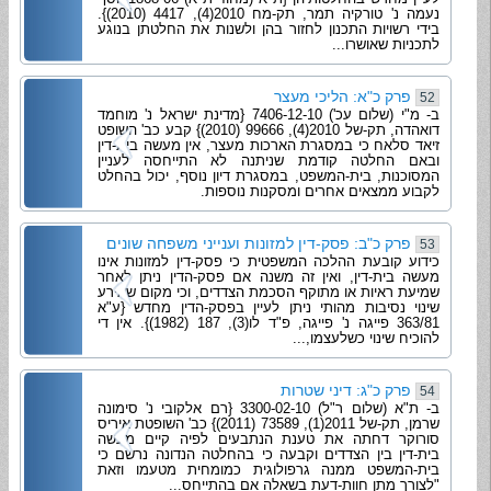
נעמה נ' טורקיה תמר, תק-מח 2010(4), 4417 (2010)}.
בידי רשויות התכנון לחזור בהן ולשנות את החלטתן בנוגע
לתכניות שאושרו...
פרק כ"א: הליכי מעצר
52
ב- מ"י (שלום עכ') 7406-12-10 {מדינת ישראל נ' מוחמד
דואהדה, תק-של 2010(4), 99666 (2010)} קבע כב' השופט
זיאד סלאח כי במסגרת הארכות מעצר, אין מעשה בית-דין
ובאם החלטה קודמת שניתנה לא התייחסה לעניין
המסוכנות, בית-המשפט, במסגרת דיון נוסף, יכול בהחלט
לקבוע ממצאים אחרים ומסקנות נוספות.
פרק כ"ב: פסק-דין למזונות וענייני משפחה שונים
53
כידוע קובעת ההלכה המשפטית כי פסק-דין למזונות אינו
מעשה בית-דין, ואין זה משנה אם פסק-הדין ניתן לאחר
שמיעת ראיות או מתוקף הסכמת הצדדים, וכי מקום שאירע
שינוי נסיבות מהותי ניתן לעיין בפסק-הדין מחדש {ע"א
363/81 פייגה נ' פייגה, פ"ד לו(3), 187 (1982)}. אין די
להוכיח שינוי כשלעצמו,...
פרק כ"ג: דיני שטרות
54
ב- ת"א (שלום ר"ל) 3300-02-10 {רם אלקובי נ' סימונה
שרמן, תק-של 2011(1), 73589 (2011)} כב' השופטת איריס
סורוקר דחתה את טענת הנתבעים לפיה קיים מעשה
בית-דין בין הצדדים וקבעה כי בהחלטה הנדונה נרשם כי
בית-המשפט ממנה גרפולוגית כמומחית מטעמו וזאת
"לצורך מתן חוות-דעת בשאלה אם בהתייחס...