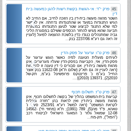
פרק י"ד: אי-הגשת בקשת רשות להגן כמעשה בית
45
דין
השטר מהווה מעשה בית-דין בין הזוכה לחייב, אם החייב לא
הגיש התנגדות במועד או שהתנגדותו נדחתה. אין לאפשר
למי שלא התנגד לביצוע שטר לטעון התנגדותו במסגרת
תביעה שהוא מגיש להחזר הכספים ששילם במסגרת הליכי
גביה שמתנהלים כנגדו כדין בלשכת ההוצאה לפועל {לעניין
זה ראה גם רע"א 2237/06 בנק...
פרק ט"ו: ערעור על פסק-הדין
46
לעיתים מועלית הטענה לפיה כאשר הוגש ערעור על
פסק-הדין, אזי, הקביעות בפסק-הדין שעליו מערערים, אינן
מהוות מעשה בית-דין. אנו סבורים כי דין טענה זו להידחות
{ראה לעניין זה גם תא"ק (שלום ת"א) 11622-08 בנק אוצר
החייל בע"מ נ' פרינטקס פרופשיונל בע"מ, תק-של
2010(2), 139371 (2010)}....
פרק ט"ז: תשלום תכוף
47
קביעות בית-המשפט בהליך של בקשה לתשלום תכוף, אינן
מהוות מעשה בית-דין ואין לראות בהן "חזרה גנרלית
לקראת המשפט" {ראה למשל רע"א 2523/91 סעדי נ'
טאהא, פ"ד מה(5), 789 (1991); ת"א (מחוזי חי') 14562-
12-08 שמואל גלזר נ' המאגר הישראלי לביטוחי רכב
("הפול"), תק-מח...