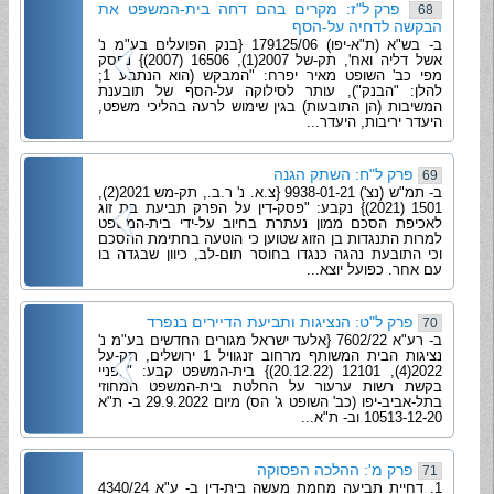
פרק ל"ז: מקרים בהם דחה בית-המשפט את
68
הבקשה לדחיה על-הסף
ב- בש"א (ת"א-יפו) 179125/06 {בנק הפועלים בע"מ נ'
אשל דליה ואח', תק-של 2007(1), 16506 (2007)} נפסק
מפי כב' השופט מאיר יפרח: "המבקש (הוא הנתבע 1;
להלן: "הבנק"), עותר לסילוקה על-הסף של תובענת
המשיבות (הן התובעות) בגין שימוש לרעה בהליכי משפט,
היעדר יריבות, היעדר...
פרק ל"ח: השתק הגנה
69
ב- תמ"ש (נצ') 9938-01-21 {צ.א. נ' ר.ב., תק-מש 2021(2),
1501 (2021)} נקבע: "פסק-דין על הפרק תביעת בת זוג
לאכיפת הסכם ממון נעתרת בחיוב על-ידי בית-המשפט
למרות התנגדות בן הזוג שטוען כי הוטעה בחתימת ההסכם
וכי התובעת נהגה כנגדו בחוסר תום-לב, כיוון שבגדה בו
עם אחר. כפועל יוצא...
פרק ל"ט: הנציגות ותביעת הדיירים בנפרד
70
ב- רע"א 7602/22 {אלעד ישראל מגורים החדשים בע"מ נ'
נציגות הבית המשותף מרחוב זנגוויל 1 ירושלים, תק-על
2022(4), 12101 (20.12.22)} בית-המשפט קבע: "לפניי
בקשת רשות ערעור על החלטת בית-המשפט המחוזי
בתל-אביב-יפו (כב' השופט ג' הס) מיום 29.9.2022 ב- ת"א
10513-12-20 וב- ת"א...
פרק מ': ההלכה הפסוקה
71
1. דחיית תביעה מחמת מעשה בית-דין ב- ע"א 4340/24