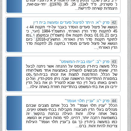
יריב בעניין שכבר נפסק {ראה לדוגמה ע"א 718/75 עמרם
נ' סקורניק, פ"ד לא(1), 29, 35 (1976)}. יחד-עם-זאת,
היצמדות קשיחה לדרישת...
פרק י"א: היתר לפיצול סעדים ומעשה בית דין
42
הנושא של פיצול סעדים הוסדר בעבר על-ידי תקנות 44 ו-
45 לתקנות סדר הדין האזרחי, התשמ"ד-1984 {יוער, כי
ביום 01.01.21 בוטלו תקנות אלו (תשמ"ד) ובמקומן נכנסו
לתוקף תקנות סדר הדין האזרחי, התשע"ט-2018}. כיום
הנושא של פיצול סעדים מוסדר בתקנה 25 לתקנות סדר
הדין האזרחי,...
פרק י"ב: "יומו בבית-המשפט"
43
כלל מעשה בית-דין מבוסס על ההנחה אשר ניתנה לבעל
הדין, שאותו מבקשים להשתיק באמצעות אחד משלוחותיו
של הכלל, ההזדמנות למצות את זכותו בבית-המשפט
במסגרת ההתדיינות הראשונה שבה ניתן פסק-הדין, ועל-כן
רואים באותו בעל דין כמי שבא להטריד הן את בעל הדין
יריבו והן את בתי-המשפט בהתדיינות חוזרת באותה עילה...
פרק י"ג: "עניין תלוי ועומד"
44
הכלל "עניין תלוי ועומד" חל בכל אותם מצבים שבהם
מנהלים בעלי הדין תובענות מקבילות בבתי-משפט שונים,
בשל אותה עילה. זהות העילה נבחנת בהקשר זה
במשמעות רחבה יותר, דהיינו, לפי מהות העניין או הנושא.
כמו במעשה בית-דין כך גם ב"עניין תלוי ועומד" העילות
צריכות להיות זהות. ברם...