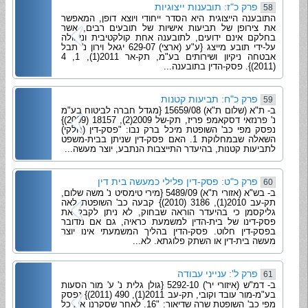
פרק כ"ז: תובענות ייצוגיות
58
התובענה הייצוגית היא הסדר ייחודי ויוצא דופן, המאפשר
את צירופן של תביעות אישיות של תובעים רבים, אשר
בחלקם אינם ידועים, לתובענה אחת קולקטיבית וניהולה
על-ידי תובע מייצג {ע"ע (ארצי) 629-07 יגאל וירון נ' תבל
אבטחה ניקיון ושירותים בע"מ, תק-אר 2011(1), 1, 4
(2011)}. פסק-הדין בתובענה...
פרק כ"ח: תביעות קטנות
59
ב- ת"א (שלום ת"א) 15659/08 {מגדל חברה לביטוח בע"מ
נ' פרנזאי דסקאמפ פריז, תק-של 2009(2), 18157 (2009)}
נפסק מפי כב' השופטת מיכל ברק נבו: "פסק-דין (חלקי)
השאלה שבמחלוקת 1. האם פסק-דין שניתן בבית-משפט
לתביעות קטנות, בהיעדר התייצבות הנתבע, יוצר מעשה...
פרק כ"ט: פסק-דין פלילי כמעשה בית דין
60
ב- בש"א (אזורי ת"א) 5489/09 {מירי טימסיט נ' משה שלום,
תק-עב 2010(1), 3186 (2010)} קבעה כב' השופטת לאה
גליקסמן כי בהיעדר הוראה שבחוק, לא ניתן לקבל את
פסק-דינו של בית-הדין למשמעת כראיה, גם אם מדובר
בפסק-דין חלוט. פסק-הדין בהליך המשמעתי אינו יוצר
מעשה בית-דין או השתק פלוגתא. לא...
פרק ל': ענייני עבודה
61
ב- דמ"ש (איזורי יר') 5292-10 {גולן גלית נ' ע' מור הסעות
בע"מ-מור עובד וקובי, תק-עב 2011(1), 490 (2011)} נפסק
מפי כב' השופטת שרה שדיאור: "16. לאחר שסקרנו את כל