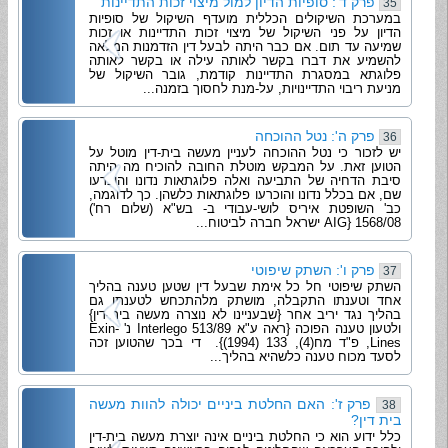
פרק ד': סופיות הדיון למול מיצוי זכות התדיינות
35
במערכת השיקולים הכללית מועדף השיקול של סופיות
הדיון על פני השיקול של מיצוי זכות התדיינות או זכות
שמיעה עד תום. אם כבר היתה לבעל דין הזדמנות המלאה
להשמיע את דברו בקשר לאותה עילה או בקשר לאותה
פלוגתא במסגרת התדיינות קודמת, גובר השיקול של
מניעת ריבוי התדיינויות, על-מנת לחסוך בזמנה...
פרק ה': נטל ההוכחה
36
יש לזכור כי נטל ההוכחה לעניין מעשה בית-דין מוטל על
הטוען זאת. על המבקש מוטלת החובה להוכיח מה היתה
סיבת הדחיה של התביעה ואלה פלוגתאות נדונו והוכרעו
שם, אם בכלל נדונו והוכרעו פלוגתאות כלשהן. כך לדוגמה,
כב' השופטת איריס לושי-עבודי ב- בש"א (שלום רח')
1568/08 {AIG ישראל חברה לביטוח...
פרק ו': השתק שיפוטי
37
השתק שיפוטי חל כל אימת שבעל דין שטען טענה בהליך
אחד וטענתו התקבלה, מושתק מלהתכחש לטענתו גם
בהליך נגד יריב אחר {שבעניינו לא נוצרה מעשה בית-דין}
ולטעון טענה הפוכה {ראה ע"א 513/89 Interlego נ' Exin-
Lines, פ"ד מח(4), 133 (1994)}. די בכך שהטוען זכה
לסעד מכוח טענה כלשהיא בהליך...
פרק ז': האם החלטת ביניים יכולה להוות מעשה
38
בית דין?
כלל ידוע הוא כי החלטת ביניים אינה יוצרת מעשה בית-דין