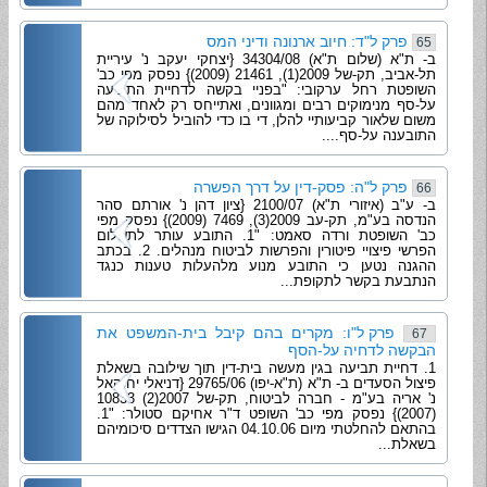
פרק ל"ד: חיוב ארנונה ודיני המס
65
ב- ת"א (שלום ת"א) 34304/08 {יצחקי יעקב נ' עיריית
תל-אביב, תק-של 2009(1), 21461 (2009)} נפסק מפי כב'
השופטת רחל ערקובי: "בפניי בקשה לדחיית התביעה
על-סף מנימוקים רבים ומגוונים, ואתייחס רק לאחד מהם
משום שלאור קביעותיי להלן, די בו כדי להוביל לסילוקה של
התובענה על-סף....
פרק ל"ה: פסק-דין על דרך הפשרה
66
ב- ע"ב (איזורי ת"א) 2100/07 {ציון דהן נ' אורתם סהר
הנדסה בע"מ, תק-עב 2009(3), 7469 (2009)} נפסק מפי
כב' השופטת ורדה סאמט: "1. התובע עותר לתשלום
הפרשי פיצויי פיטורין והפרשות לביטוח מנהלים. 2. בכתב
ההגנה נטען כי התובע מנוע מלהעלות טענות כנגד
הנתבעת בקשר לתקופת...
פרק ל"ו: מקרים בהם קיבל בית-המשפט את
67
הבקשה לדחיה על-הסף
1. דחיית תביעה בגין מעשה בית-דין תוך שילובה בשאלת
פיצול הסעדים ב- ת"א (ת"א-יפו) 29765/06 {דניאלי יחזקאל
נ' אריה בע"מ - חברה לביטוח, תק-של 2007(2) 10833
(2007)} נפסק מפי כב' השופט ד"ר אחיקם סטולר: "1.
בהתאם להחלטתי מיום 04.10.06 הגישו הצדדים סיכומיהם
בשאלת...