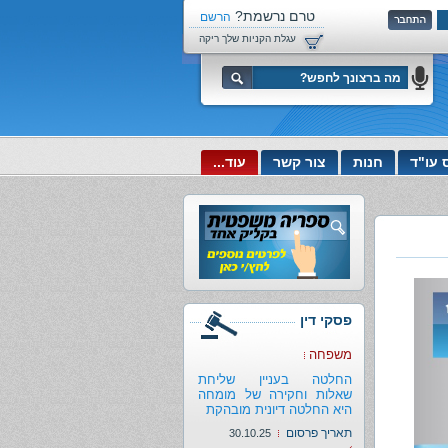
טרם נרשמת?
הרשם
עכשיו!
עגלת הקניות שלך ריקה
 עו"ד
חנות
צור קשר
עוד...
פסקי דין
משפחה
החלטה בעניין שליחת
שאלות וחקירה של מומחה
היא החלטה דיונית מובהקת
תאריך פרסום
30.10.25