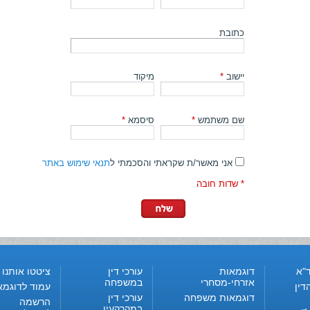
כתובת
יישוב
*
מיקוד
שם משתמש
*
סיסמא
*
אני מאשר/ת שקראתי והסכמתי ל
תנאי שימוש באתר
* שדות חובה
"א
דוגמאות
עורכי דין
ציטטו אותנו
אזרחי-מסחרי
במשפחה
דין
עמוד לדוגמא
דוגמאות משפחה
עורכי דין
הרשמה
במקרקעין