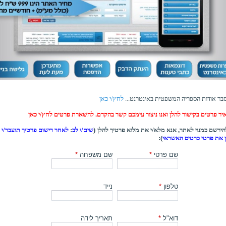
בר אודות הספריה המשפטית באינטרנט...
לחץ/י כאן
יר פרטים בקישור להלן ואנו ניצור עימכם קשר בהקדם. להשארת פרטים לחץ/י כאן
ירשם כמנוי לאתר, אנא מלא/י את מלוא פרטיך להלן (
שים/י לב
:
לאחר רישום פרטיך תועבר/י ל
ן את פרטי כרטיס האשראי
):
שם פרטי
*
שם משפחה
*
טלפון
*
נייד
דוא"ל
*
תאריך לידה