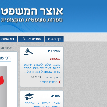
דף הבית
ספרים און-ליין
דוגמאות כ
רכישת מנוי
פסקי דין
רכישת
משפחה
נקבע שלא לעשות שימוש
בחוות דעת שהוגשה בהליך
קודם, שהתנהל בעניינו של...
תאריך פרסום
10.01.22
פרטים נוספים
ספרים
צוואה בעדים - עריכתה,
פגמים ודרכי תקיפתה