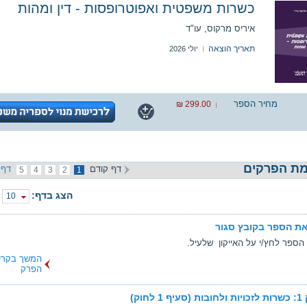
כשרות משפטית ואפוטרופסות - דין ומהות
איריס מרקוס, עו"ד
תאריך הוצאה
יולי 2026
מחיר הספר
299.00 ₪
ת הפרקים
דף קודם
דף 
5
4
3
2
1
הצג בדף:
10
ת הספר בקובץ סגור
הספר לחץ/י על האייקון שלעיל.
המשך בקרי
הפרק
ף 1 לחוק)