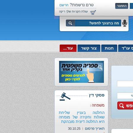
טרם נרשמת?
הרשם
עכשיו!
עגלת הקניות שלך ריקה
 עו"ד
חנות
צור קשר
עוד...
פסקי דין
משפחה
החלטה בעניין שליחת
שאלות וחקירה של מומחה
היא החלטה דיונית מובהקת
תאריך פרסום
30.10.25