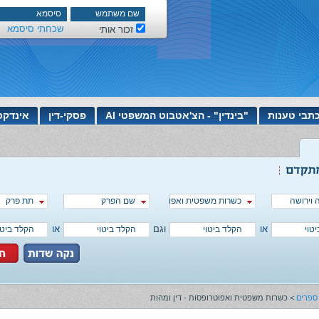
שכחתי סיסמא
זכור אותי
תבי טענות
"בינדין" - הצ'אטבוט המשפטי AI
פסקי-דין
אינדקס
וירושה
שם הפרק
כשרות משפטית ואפוטרופסות - דין ומהות
תת פרק
או
וגם
או
ספרים
>
כשרות משפטית ואפוטרופסות - דין ומהות