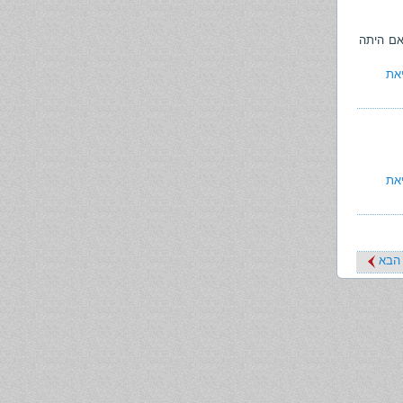
תשכ"ב-1962 קובע כדלקמן:
אם היתה
את
תשכ"ב-1962 קובע כדלקמן:
את
הבא