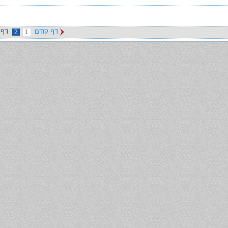
דף קודם
דף 
2
1