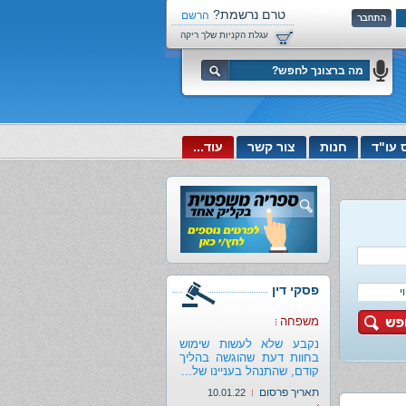
טרם נרשמת?
הרשם
עכשיו!
עגלת הקניות שלך ריקה
 עו"ד
חנות
צור קשר
עוד...
פסיקות ועררים
פסקי דין
משפחה
נקבע שלא לעשות שימוש
בחוות דעת שהוגשה בהליך
קודם, שהתנהל בעניינו של...
תאריך פרסום
10.01.22