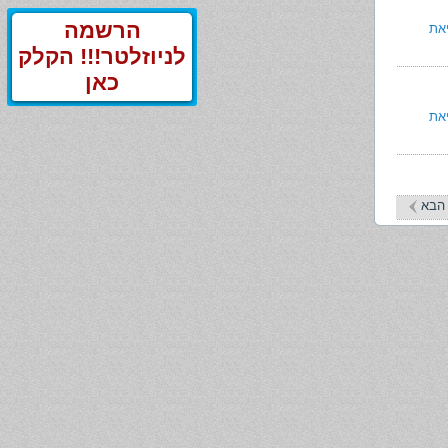
הרשמה
את
לניוזלטר!!! הקלק
כאן
את
הבא