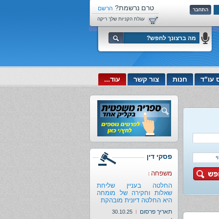
טרם נרשמת?
הרשם
עכשיו!
עגלת הקניות שלך ריקה
 עו"ד
חנות
צור קשר
עוד...
פסקי דין
משפחה
החלטה בעניין שליחת
שאלות וחקירה של מומחה
היא החלטה דיונית מובהקת
תאריך פרסום
30.10.25