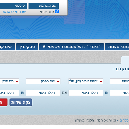
שכחתי סיסמא
זכור אותי
תבי טענות
"בינדין" - הצ'אטבוט המשפטי AI
פסקי-דין
אינדקס
ראיות
זכויות אסיר (דין, הלכה ומעשה)
שם הפרק
תת פרק
או
וגם
או
ספרים
>
זכויות אסיר (דין, הלכה ומעשה)