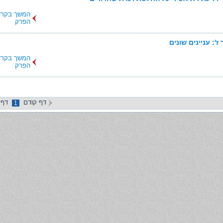
המשך בקרי
הפרק
ז': עניינים שונים
המשך בקרי
הפרק
דף קודם
דף 
1