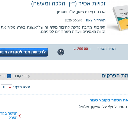
זכויות אסיר (דין, הלכה ומעשה)
אברהם (אבי) ששון, עו"ד ונוטריון
תאריך הוצאה
אוגוסט 2025
חשיבות מרובה נודעת לחיבור מקיף זה שלראשונה בארץ מקיף את 
זכויות האסירים וועדות השחרורים לסוגיהם.
מחיר הספר
299.00 ₪
ת הפרקים
דף קודם
דף 
1
הצג בדף:
10
ת הספר בקובץ סגור
הספר לחץ/י על האייקון שלעיל.
המשך בקרי
הפרק