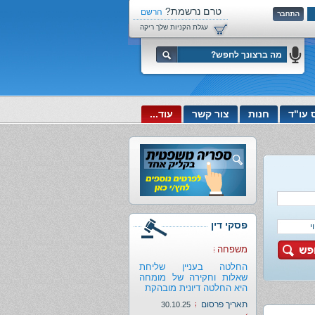
טרם נרשמת?
הרשם
עכשיו!
עגלת הקניות שלך ריקה
 עו"ד
חנות
צור קשר
עוד...
פסקי דין
משפחה
החלטה בעניין שליחת
שאלות וחקירה של מומחה
היא החלטה דיונית מובהקת
תאריך פרסום
30.10.25