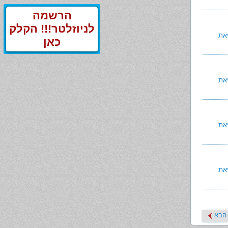
הרשמה
לניוזלטר!!! הקלק
את
כאן
את
את
את
הבא