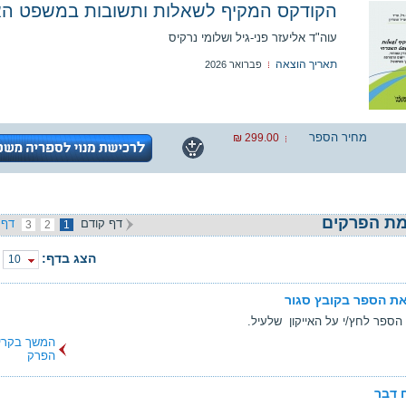
הקודקס המקיף לשאלות ותשובות במשפט הא
עוה"ד אליעזר פני-גיל ושלומי נרקיס
תאריך הוצאה
פברואר 2026
מחיר הספר
299.00 ₪
ת הפרקים
דף קודם
דף 
3
2
1
הצג בדף:
10
ת הספר בקובץ סגור
הספר לחץ/י על האייקון שלעיל.
המשך בקרי
הפרק
 דבר