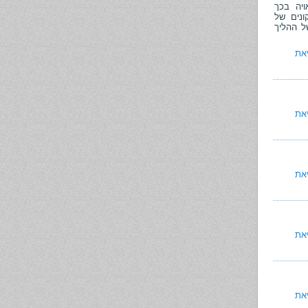
ויה בכך
נים של
ל ההליך
את
את
את
את
את