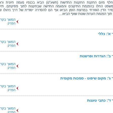
חלף מיום התקנת התקנות החדשות (תשע"ט) הביא בכנפיו מגמה חיונית ורא
משפט החלו בהפנמת התיקונים והמגמה החדשה שבתקנות לתוך פסיקתם. תיקו
דר הדין האזרחי במרוצת הזמן הביאו אף הם להסדרה יסודית של דרך ניהולו ש
 תוך הפנמת הערות שונות שאף הביאו...
המשך בקרי
הפרק
א': כללי
המשך בקרי
הפרק
ב': הגדרות ופרשנות
המשך בקרי
הפרק
ג': מקום שיפוט - סמכות מקומית
המשך בקרי
הפרק
ד': כתבי טענות
המשך בקרי
הפרק