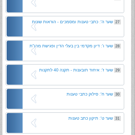
שער ה': כתבי טענות ומסמכים - הוראות שונות
27
שער ו': דיון מקדמי בין בעלי הדין ופגישת מהו"ת
28
שער ז': איחוד תובענות - תקנה 40 לתקנות
29
שער ח': סילוק כתבי טענות
30
שער ט': תיקון כתב טענות
31