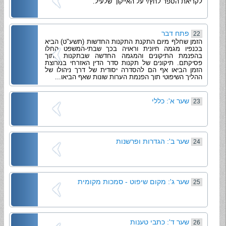
לקריאת הספר לחץ/י על האייקון שלעיל.
פתח דבר
22
הזמן שחלף מיום התקנת התקנות החדשות (תשע"ט) הביא
בכנפיו מגמה חיונית וראויה בכך שבתי-המשפט החלו
בהפנמת התיקונים והמגמה החדשה שבתקנות לתוך
פסיקתם. תיקונים של תקנות סדר הדין האזרחי במרוצת
הזמן הביאו אף הם להסדרה יסודית של דרך ניהולו של
ההליך השיפוטי תוך הפנמת הערות שונות שאף הביאו...
שער א': כללי
23
שער ב': הגדרות ופרשנות
24
שער ג': מקום שיפוט - סמכות מקומית
25
שער ד': כתבי טענות
26