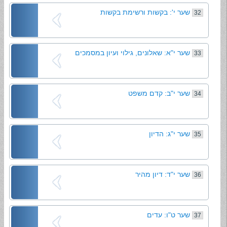
שער י': בקשות ורשימת בקשות
32
שער י"א: שאלונים, גילוי ועיון במסמכים
33
שער י"ב: קדם משפט
34
שער י"ג: הדיון
35
שער י"ד: דיון מהיר
36
שער ט"ו: עדים
37