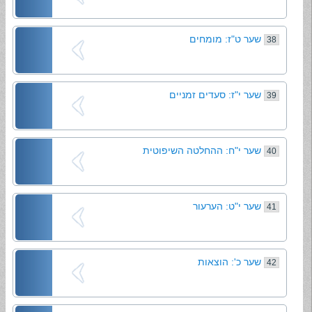
שער ט"ז: מומחים
38
שער י"ז: סעדים זמניים
39
שער י"ח: ההחלטה השיפוטית
40
שער י"ט: הערעור
41
שער כ': הוצאות
42