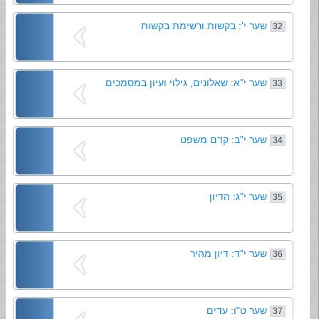
שער י': בקשות ורשימת בקשות
32
שער י"א: שאלונים, גילוי ועיון במסמכים
33
שער י"ב: קדם משפט
34
שער י"ג: הדיון
35
שער י"ד: דיון מהיר
36
שער ט"ו: עדים
37