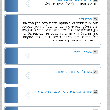
לקריאת הספר לחץ/י על האייקון שלעיל.
פתח דבר
22
מיום צאת הספר לאור הותקנו תקנות סדרי הדין החדשות.
תקנות אלה הביאו שינוי דרמטי בהתנהלות ההליך השיפוטי.
אכן, בתחילת הדרך של יישום התקנות היו חבלי לידה שונים
שחוו הן בעלי הדין והן בתי-המשפט אך בסיכומו-של-דבר
הכל הפנימו את הצורך ביישום דווקני של התקנות.
יחד-עם-זאת עלה הצורך בהגשת חיבור...
שער א': כללי
23
שער ב': הגדרות ופרשנות
24
שער ג': מקום שיפוט - סמכות מקומית
25