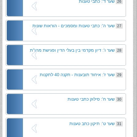
שער ד': כתבי טענות
26
שער ה': כתבי טענות ומסמכים - הוראות שונות
27
שער ו': דיון מקדמי בין בעלי הדין ופגישת מהו"ת
28
שער ז': איחוד תובענות - תקנה 40 לתקנות
29
שער ח': סילוק כתבי טענות
30
שער ט': תיקון כתב טענות
31