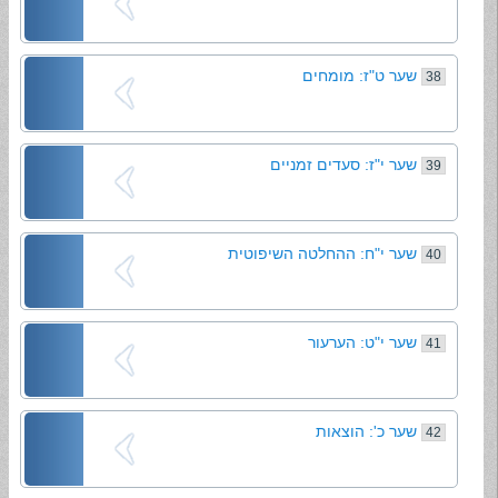
שער ט"ז: מומחים
38
שער י"ז: סעדים זמניים
39
שער י"ח: ההחלטה השיפוטית
40
שער י"ט: הערעור
41
שער כ': הוצאות
42