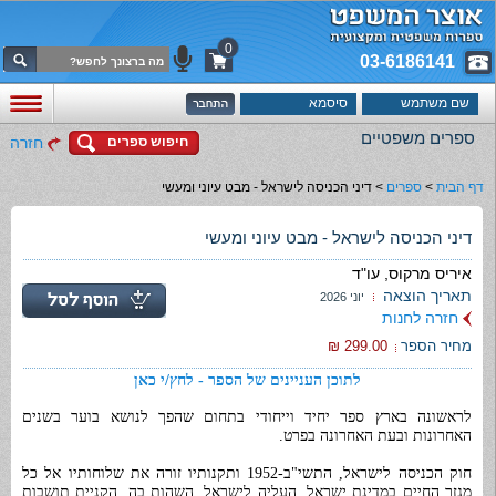
0
03-6186141
ספרים משפטיים
חיפוש ספרים
חזרה
דף הבית
>
ספרים
>
דיני הכניסה לישראל - מבט עיוני ומעשי
דיני הכניסה לישראל - מבט עיוני ומעשי
איריס מרקוס, עו"ד
תאריך הוצאה
יוני 2026
חזרה לחנות
מחיר הספר
299.00 ₪
לתוכן העניינים של הספר - לחץ/י כאן
לראשונה בארץ ספר יחיד וייחודי בתחום שהפך לנושא בוער בשנים
האחרונות ובעת האחרונה בפרט.
חוק הכניסה לישראל, התשי"ב-1952 ותקנותיו זורה את שלוחותיו אל כל
מגזר החיים במדינת ישראל. העליה לישראל, השהות בה, הקניית תושבות