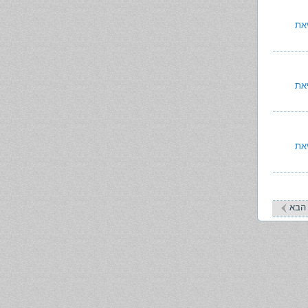
את
את
את
הבא