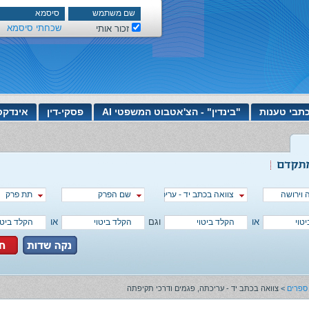
שכחתי סיסמא
זכור אותי
תבי טענות
"בינדין" - הצ'אטבוט המשפטי AI
פסקי-דין
אינדקס
וירושה
שם הפרק
צוואה בכתב יד - עריכתה, פגמים ודרכי תקיפתה
תת פרק
או
וגם
או
ספרים
>
צוואה בכתב יד - עריכתה, פגמים ודרכי תקיפתה