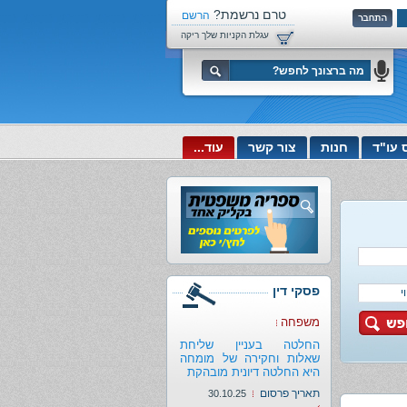
טרם נרשמת?
הרשם
עכשיו!
עגלת הקניות שלך ריקה
 עו"ד
חנות
צור קשר
עוד...
פסקי דין
משפחה
החלטה בעניין שליחת
שאלות וחקירה של מומחה
היא החלטה דיונית מובהקת
תאריך פרסום
30.10.25