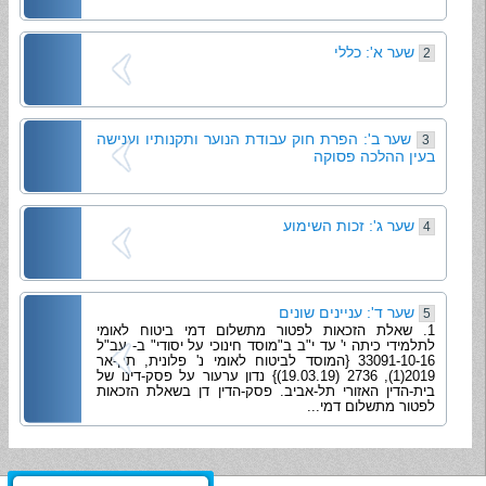
שער א': כללי
2
שער ב': הפרת חוק עבודת הנוער ותקנותיו וענישה
3
בעין ההלכה פסוקה
שער ג': זכות השימוע
4
שער ד': עניינים שונים
5
1. שאלת הזכאות לפטור מתשלום דמי ביטוח לאומי
לתלמידי כיתה י' עד י"ב ב"מוסד חינוכי על יסודי" ב- עב"ל
33091-10-16 {המוסד לביטוח לאומי נ' פלונית, תק-אר
2019(1), 2736 (19.03.19)} נדון ערעור על פסק-דינו של
בית-הדין האזורי תל-אביב. פסק-הדין דן בשאלת הזכאות
לפטור מתשלום דמי...