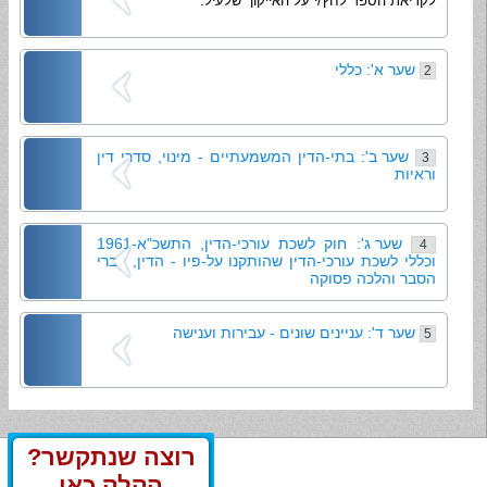
לקריאת הספר לחץ/י על האייקון שלעיל.
שער א': כללי
2
שער ב': בתי-הדין המשמעתיים - מינוי, סדרי דין
3
וראיות
שער ג': חוק לשכת עורכי-הדין, התשכ"א-1961
4
וכללי לשכת עורכי-הדין שהותקנו על-פיו - הדין, דברי
הסבר והלכה פסוקה
שער ד': עניינים שונים - עבירות וענישה
5
רוצה שנתקשר?
הקלק כאן