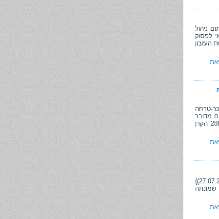
ום ניהול
 רשאי לפסוק
מתואר בפרטת העזבון
את
ר-טרחה
ם מדובר
על סכום שהוא כה חריג או יוצא דופן המצדיק התערבות של ערכאת הערעור {ע"א 2886/00 הקרן
את
ב- ת"ע (חי') 10422-06-14 {עו"ד פלוני נ' פלונית ואח', תק-מש 2021(3), 1953 (27.07.21)}
 שמונתה
את