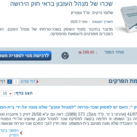
שכרו של מנהל העזבון בראי חוק הירושה
שלומי נרקיס, עו"ד ונוטריון
תאריך הוצאה
אפריל 2025
מדובר בחיבור מקיף העוסק בשכר-טרחתו של מנהל העזבון. הס
הסברים מפורטים ודוגמאות מהפסיקה.
מחיר הספר
299.00 ₪
ת הפרקים
דף קודם
דף 
2
1
הצג בדף:
10
 י': האם יש לפסוק שכר-טרחה "למנהל עזבון" שלא מונה על-ידי בית-ה
ב- ע"א 41/87 {אהרוני נ' זר, פ"ד מג(3), 573 (1989); ראה גם ע"א 6/58
 דחה כב' השופט א' חלימה בקשה לפסיקת שכר למנהל עזבון, שהוצע על-ידי המנוח ב
ור העובדה שלא מונה מטעם בית-המשפט. ומה הדין לגבי הסכם שכר-טרחה שנעשה בי
המשך בקרי
הפרק