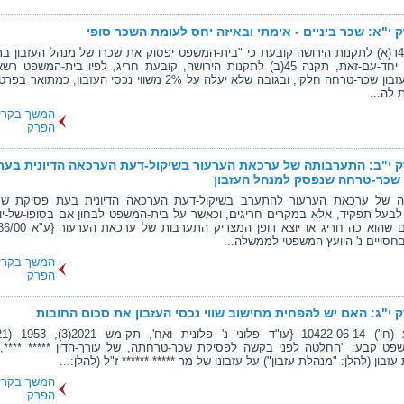
 י"א: שכר ביניים - אימתי ובאיזה יחס לעומת השכר סופי
תקנה 45ד(א) לתקנות הירושה קובעת כי "בית-המשפט יפסוק את שכרו של מנהל העזבון בת
העזבון". יחד-עם-זאת, תקנה 45(ב) לתקנות הירושה, קובעת חריג, לפיו בית-המשפט
למנהל עזבון שכר-טרחה חלקי, ובגובה שלא יעלה על 2% משווי נכסי העזבון, כ
 לה...
המשך בקרי
הפרק
 י"ב: התערבותה של ערכאת הערעור בשיקול-דעת הערכאה הדיונית בעת
שכר-טרחה שנפסק למנהל העזבון
כה של ערכאת הערעור להתערב בשיקול-דעת הערכאה הדיונית בעת פסיקת שכ
בעל תפקיד, אלא במקרים חריגים, וכאשר על בית-המשפט לבחון אם בסופו-של-יו
בחסויים נ' היועץ המשפטי לממשלה...
המשך בקרי
הפרק
 י"ג: האם יש להפחית מחישוב שווי נכסי העזבון את סכום החובות
פט קבע: "החלטה לפני בקשה לפסיקת שכר-טרחתה, של עורך-הדין ***** ****,
זבון (להלן: "מנהלת עזבון") על עזבונו של מר ***** ****** ז"ל (להלן:...
המשך בקרי
הפרק