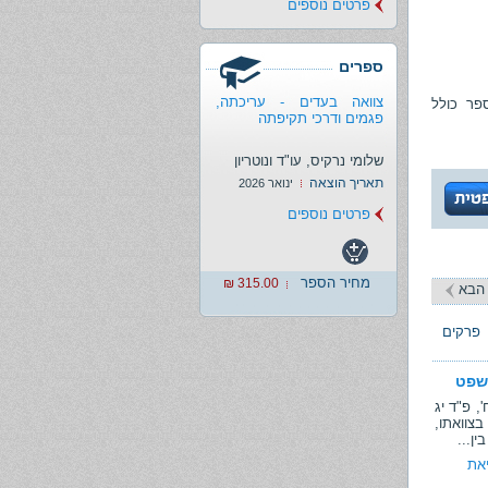
פרטים נוספים
ספרים
צוואה בעדים - עריכתה,
פר כולל
פגמים ודרכי תקיפתה
שלומי נרקיס, עו"ד ונוטריון
תאריך הוצאה
ינואר 2026
פרטים נוספים
מחיר הספר
315.00 ₪
הבא
פרקים
משפט
2 דוויק נ' איזנברג ואח', פ"ד יג
צוואתו,
ן...
את