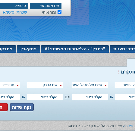
שכחתי סיסמא
זכור אותי
תבי טענות
"בינדין" - הצ'אטבוט המשפטי AI
פסקי-דין
אינדקס
וירושה
שכרו של מנהל העזבון בראי חוק הירושה
שם הפרק
תת פרק
או
וגם
או
ספרים
>
שכרו של מנהל העזבון בראי חוק הירושה