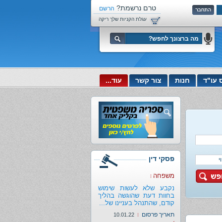
טרם נרשמת?
הרשם
עכשיו!
עגלת הקניות שלך ריקה
 עו"ד
חנות
צור קשר
עוד...
פסקי דין
משפחה
נקבע שלא לעשות שימוש
בחוות דעת שהוגשה בהליך
קודם, שהתנהל בעניינו של...
תאריך פרסום
10.01.22