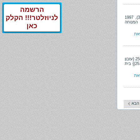
הרשמה
לניוזלטר!!! הקלק
ב- ת"ע (צפת) 59122-09-19 {רו"ח א.ק. נ' האפוטרופוס הכללי מחוז ****, תק-מש 2024(3), 1997
 עזבון המנוחה
כאן
את
1. החזר עבור משלוחים - האם ההחזר מהווה כחלק משכר-הטרחה? ב- ת"ע (חי') 25033-09-17 {עזבון
המנוחה ר.ח. ז"ל נ' האפוטרופוס הכללי מחוז חיפה והצפון, תק-מש 2024(3), 2176 (25.08.24)} בית
את
הבא