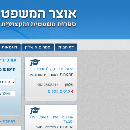
דף הבית
ספרים און-ליין
דוגמאות כ
עורכי דין
שלומי נרקיס, עו"ד ונוטריון
התמחות
נוטריון, ירושה וצוואה
תחום ה
טלפון
052-2583544
פרטים נוספים
אברהם יאיר רואש, עו"ד
ומגשר
דף הבית
>
התמחות
משפחה, ירושה