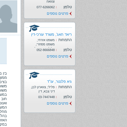
וצוואה
טלפון
077-6266062
פרטים נוספים
ריאד חאג', משרד עורכי-דין
התמחות
משפט אזרחי,
משפט מסחרי,
פלילי, צווארון לבן
טלפון
052-8666848
פרטים נוספים
בין 
ממון,
גיא פלנטר, עו"ד
בציב
משות
התמחות
פלילי, צווארון לבן,
משותפ
דיני צבא, דין
במשפ
משמעתי/אתיקה
טלפון
03-7447448
חוב 
מקצועית, אתיקה
ואנו
פרטים נוספים
מקצועית
המשר
מחלק
בהלי
האזר
במקר