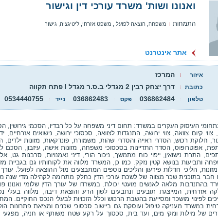
ואנונו ושות' משרד עורכי דין וגישור
התמחות
משפחה, הוצאה לפועל , משפט אזרחי, ליטיגציה, גישור
אתר אינטרנט
המרכז
איזור
דרך יצחק רבין 2 מגדלי ב.ס.ר מגדל I פתח תקווה
כתובת
0534440755
036862483
036862484
טלפון
פקס
נייד
בתחומי העיסוק העקרים במשרד: תחום דיני משפחה על כל רבדיו, הסכמי גירושין, הס
 צווי קיום צוואה, צווי ירושה, התנגדות לצוואה, סכסוכי ירושה, נישואים אזרחיים, יד
ור, חלוקת רכוש, הסדרי ראייה והסדרי שהות, משמורת, פונדקאות, מזונות ילדים, הו
פת, אפוטרופוס, הסדר התדיינות בסכסוכי משפחה, מזונות אישה, עיזבון, הסכם לח
ים, התרת נישואין, ייפוי כוח מתמשך, ניכור הורי, דיני נאמנויות, סרבנות גט, אל
חה ותביעות בנושא קטין נזקק. כמו כן, המשרד מלווה את לקוחותיו גם בגביית מזונ
מזונות, הליכי חדלות פירעון והליכים נוספים המתבצעים מול ההוצאה לפועל. עורך ה
נו חבר בתוכנית שכר מצווה של לשכת עורכי הדין כחלק מתרומה לקהילה מדי שנה מס
ד בהתנדבות מלאה לאנשים מועטי יכולת. במשרדו של עורך הדין שלומי ואנונו פו
ה אזרחית, המייצגת תובעים ונתבעים לשון הרע והוצאת דיבה, מלווה בעלי נכ
כים לפינוי מושכר ומסייעת בהשבת הרכוש וכלל הזכויות לבעלי הנכס החוקיים. המח
חית במשרד מעניקה טיפול ועוסקת גם ביישוב סכסוכי שכנים ומציאת פתרונות הול
ים של נזילות ונזקי מים, ועד בית, סכסוך על רקע שטח משותף או חניה, מפגעי 