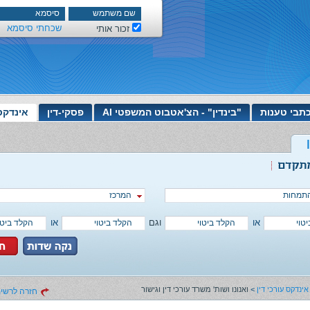
שכחתי סיסמא
זכור אותי
תבי טענות
"בינדין" - הצ'אטבוט המשפטי AI
פסקי-דין
אינדקס
תמחות
המרכז
או
וגם
או
אינדקס עורכי דין
>
ואנונו ושות' משרד עורכי דין וגישור
חזרה לרשימ