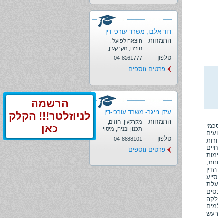
דוד אלבו, משרד עורכי-דין
התמחות
הוצאה לפועל ,
חוזים, מקרקעין,
משפחה, משפט
טלפון
04-8261777
מסחרי, נזיקין,
פרטים נוספים
עבודה
הרשמה
עידן נייגר- משרד עורכי-דין
לניוזלטר!!! הקלק
התמחות
מקרקעין, חוזים,
כמי
כאן
תכנון ובניה, מיסוי
ועים
מקרקעין, משפט
טלפון
04-8888101
רות
אזרחי
יים
פרטים נוספים
ימות
ות,
דין
ייע
עלת
סים
לקה
מים
רעש