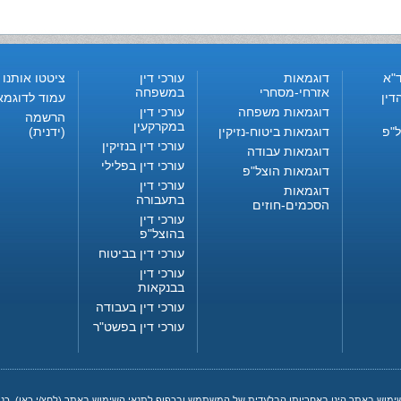
"א
דוגמאות
עורכי דין
ציטטו אותנו
אזרחי-מסחרי
במשפחה
דין
עמוד לדוגמא
דוגמאות משפחה
עורכי דין
הרשמה
במקרקעין
ל"פ
דוגמאות ביטוח-נזיקין
(ידנית)
עורכי דין בנזיקין
דוגמאות עבודה
עורכי דין בפלילי
דוגמאות הוצל"פ
עורכי דין
דוגמאות
בתעבורה
הסכמים-חוזים
עורכי דין
בהוצל"פ
עורכי דין בביטוח
עורכי דין
בבנקאות
עורכי דין בעבודה
עורכי דין בפשט"ר
שימוש באתר הינו באחריותו הבלעדית של המשתמש ובכפוף לתנאי השימוש באתר (
לחץ/י כאן
). כ