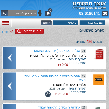
0
03-6186141
ספרים משפטיים
חיפוש ספרים
חזרה
נמצאו
426
ספרים
אזל - הנוטריונים (דין, הלכה ומעשה)
21
ט' כהן, עו"ד ונוטריון ו- ש' נרקיס, עו"ד ונוטריון
תאריך הוצאה
פברואר 2015
מחיר הספר
0.00 ₪
אחריות היורשים לחובות העזבון - מבט עיוני
22
ומעשי
שלומי נרקיס, עו"ד ונוטריון
תאריך הוצאה
פברואר 2026
מחיר הספר
315.00 ₪
אחריות מעבידים לתאונות עבודה
23