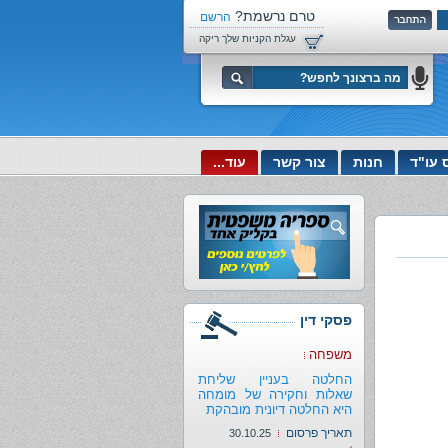
טרם נרשמת?
הרשם
עכשיו!
עגלת הקניות שלך ריקה
 עו"ד
חנות
צור קשר
עוד...
פסקי דין
משפחה
החלטה בעניין שליחת
שאלות וחקירה של מומחה
היא החלטה דיונית מובהקת
תאריך פרסום
30.10.25