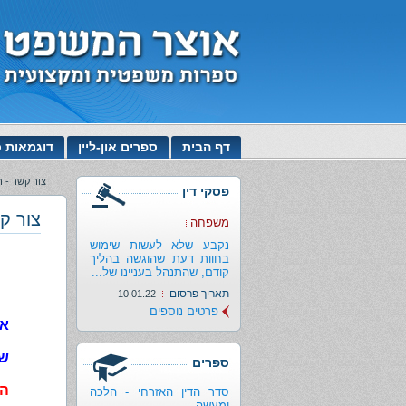
דף הבית
ספרים און-ליין
דוגמאות כ
צור קשר - 
פסקי דין
צור ק
משפחה
נקבע שלא לעשות שימוש
בחוות דעת שהוגשה בהליך
קודם, שהתנהל בעניינו של...
תאריך פרסום
10.01.22
פרטים נוספים
אנ
שי
ספרים
ה
סדר הדין האזרחי - הלכה
ומעשה