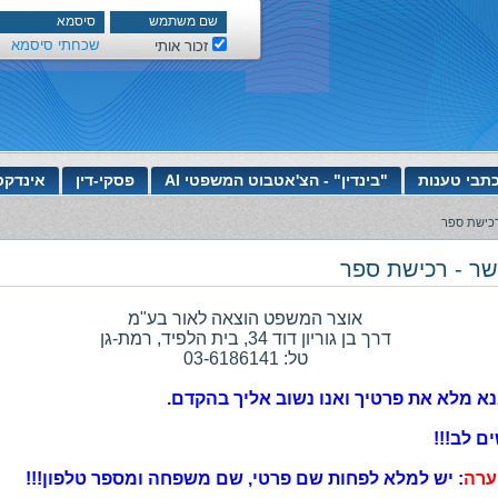
שכחתי סיסמא
זכור אותי
תבי טענות
"בינדין" - הצ'אטבוט המשפטי AI
פסקי-דין
אינדקס
רכישת ספר
שר - רכישת ספר
אוצר המשפט הוצאה לאור בע"מ
דרך בן גוריון דוד 34, בית הלפיד, רמת-גן
טל: 03-6186141
א מלא את פרטיך ואנו נשוב אליך בהקדם.
ם לב!!!
ערה
: יש למלא לפחות שם פרטי, שם משפחה ומספר טלפון!!!