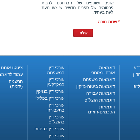
שונים ושוטפים של חברתכם לרבות
פרסומים של ספרים חדשים שייצאו מעת
לעת בעתיד.
* שדות חובה
"א
דוגמאות
עורכי דין
ציטטו אותנו
אזרחי-מסחרי
במשפחה
דין
עמוד לדוגמא
דוגמאות משפחה
עורכי דין
הרשמה
במקרקעין
ל"פ
דוגמאות ביטוח-נזיקין
(ידנית)
עורכי דין בנזיקין
דוגמאות עבודה
עורכי דין בפלילי
דוגמאות הוצל"פ
עורכי דין
דוגמאות
בתעבורה
הסכמים-חוזים
עורכי דין
בהוצל"פ
עורכי דין בביטוח
עורכי דין